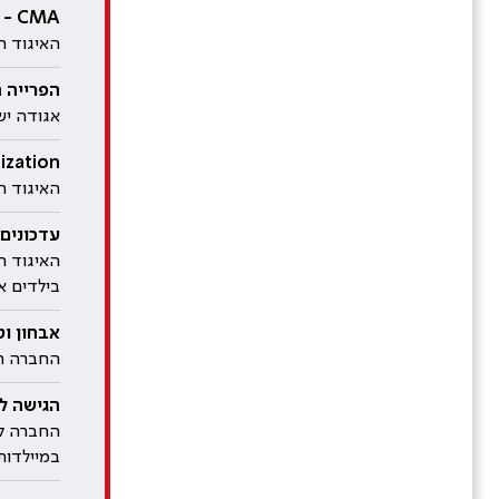
croarray - CMA
האיגוד ה
הפרייה חו
אגודה ישר
ovascularization
האיגוד הי
עדכונים 
האיגוד ה
בילדים אי
אבחון וטי
החברה הי
הגישה לד
החברה לר
במיילדות 