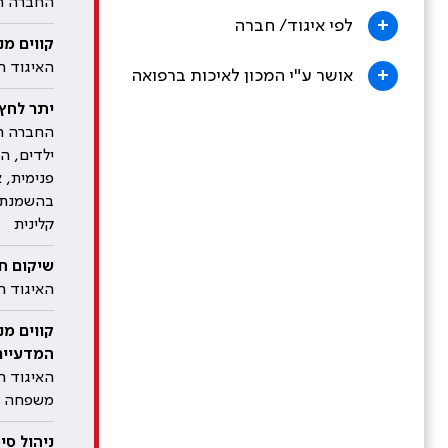
החברה הי
+
לפי איגוד/ חברה
קווים מנ
האיגוד ה
+
אושר ע"י המכון לאיכות ברפואה
יתר לחץ ד
החברה הי
ילדים, ה
פנימית, 
בהשמנת י
קלינית
שיקום חול
האיגוד ה
קווים מנ
המדעיים, 26
האיגוד ה
משפחה
‫ניהול סיכונים