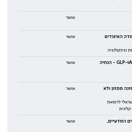
אושר
מדה האיגודים
אושר
 וגינקולוגיה
המלצות איגוד הרופאים המרדימים לטיפול הסב-ניתוחי ‫במנותחים הנוטלים GLP-1A - הנחיה
אושר
רכיבי התזונה ממזון ולא
אושר
שראלי לרפואת
קלינית
ים המדעיים,
אושר