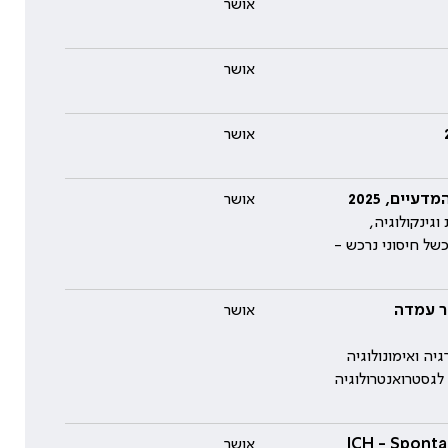
אושר
אושר
אושר
יים, 2025
אושר
גינקולוגיה,
ST), החברה הישראלית לכשל חיסוני נרכש -
יר עמדה
אושר
יה ואימונולוגיה
לגסטרואנטרולוגיה
ICH - Spontaneous Intracerebra
אושר