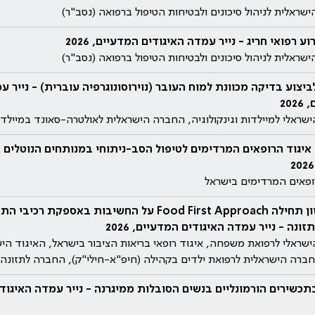
שראלית לניהול סיכונים ולבטיחות הטיפול ברפואה (נסב"ר)
וע רפואי חריג - נייר עמדה האיגודים המדעיים, 2026
שראלית לניהול סיכונים ולבטיחות הטיפול ברפואה (נסב"ר)
ביצוע בדיקה מכוונת למוח העובר (נוירוסונוגרפיה עוברית) - נייר ע
20
ישראלי למיילדות וגינקולוגיה, החברה הישראלית לאולטרה-סאונד במיילדות
ופאים המרדימים בישראל
גישת מזון תחילה Food First Approach על החשיבות באספקת 
ונה - נייר עמדה האיגודים המדעיים, 2026
ישראלי לרפואת משפחה, איגוד רופאי בריאות הציבור בישראל, האיגוד הי
חברה הישראלית לרפואת ילדים בקהילה (חיפ"א-חילי"ק), החברה לתזונה 
כשירים הורמונליים בנשים הסובלות ממיגרנה - נייר עמדה האיגוד