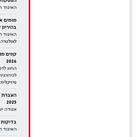
הפסקות ה
האיגוד הי
מומים אנ
בהיריון 
האיגוד ה
לאולטרה-ס
קווים מנ
2026
החוג לרפ
לכירורגי
פיזיקלית
העברת ע
2025
אגודה ישר
בדיקות ד
האיגוד הי