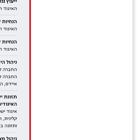
ייעוץ גנט
האיגוד ה
הנחיות לדיווח איזורי OH
האיגוד ה
הנחיות ל
האיגוד הי
ניהול היר
החברה לרפ
איידס, ה
תזונת יי
האיגודים 
איגוד ישר
קלינית, 
ותזונה ב