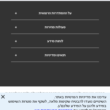
על ההסתדרות הרפואית
+
פעולות מהירות
+
לוחות מידע
+
תנאים ומדיניות
+
הבהרה משפטית: כל נושא המופיע באתר זה נועד להשכלה בלבד ואין לראות בו
עדכנו את מדיניות הפרטיות באתר.
ייעוץ רפואי או משפטי. אין הר"י אחראית לתוכן המתפרסם באתר זה ולכל נזק
השינויים נועדו להבטיח שקיפות מלאה, לשקף את מטרות השימוש
שעלול להיגרם.
במידע ולהגן על המידע שלכם/ן.
ידוע לי שהר"י אוספת ושומרת מידע אישי לצורך מתן השרות וכי חלק ממנו עשוי