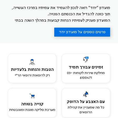
מועדון "יחד" רואה לנכון להעמיד את עמיתיו במרכז העשייה,
תוך כוונה להגדיל את הכנסתם הפנויה.
המועדון מעניק לעמיתיו הנחות קבועות במהלך השנה בבתי
עסק וברשתות ברחבי הארץ, מבצעים ייחודים בתחום התיירות,
פרטים נוספים על מועדון יחד
תרבות הפנאי, ביטוח, רכב ונדל"ן.
זמינים עבורך תמיד
הטבות והנחות בלעדיות
מחלקת שירות לקוחות 03-
רק לרופאות ורופאי הר"י
6100471
עם האצבע על הדופק
קנייה בטוחה
כל מה שמעניין את קהילת
מערכת סליקה מוגנת ומאובטחת
הרופאים