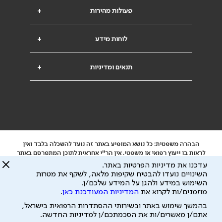
פעולות מהירות
+
לוחות מידע
+
תנאים ומדיניות
+
הבהרה משפטית: כל נושא המופיע באתר זה נועד להשכלה בלבד ואין
לראות בו ייעוץ רפואי או משפטי. אין הר"י אחראית לתוכן המתפרסם באתר
זה ולכל נזק שעלול להיגרם.
עדכנו את מדיניות הפרטיות באתר.
ידוע לי שהר"י אוספת ושומרת מידע אישי לצורך מתן השרות וכי חלק ממנו
השינויים נועדו להבטיח שקיפות מלאה, לשקף את מטרות
עשוי להיות מועבר לצדדים שלישיים, הכל בכפוף ל
מדיניות הפרטיות
השימוש במידע ולהגן על המידע שלכם/ן.
ול
תנאי השימוש
מוזמנים/ות לקרוא את
המדיניות המעודכנת כאן
.
כל הזכויות על המידע באתר שייכות להסתדרות הרפואית בישראל.
בהמשך שימוש באתר ובשירותי ההסתדרות הרפואית בישראל,
פיתוח ע"י
עיצוב ע"י
אתם/ן מאשרים/ות את הסכמתכם/ן למדיניות החדשה.