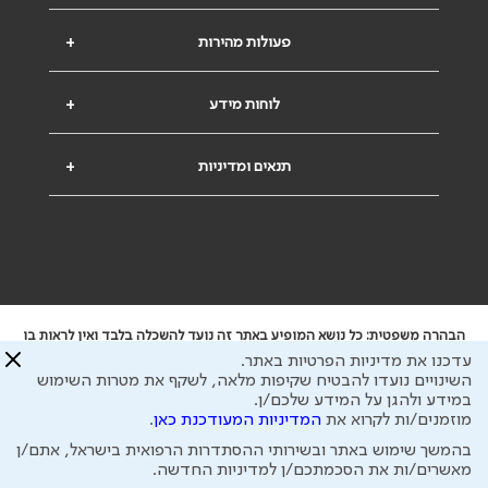
פעולות מהירות
+
לוחות מידע
+
תנאים ומדיניות
+
הבהרה משפטית: כל נושא המופיע באתר זה נועד להשכלה בלבד ואין לראות בו
ייעוץ רפואי או משפטי. אין הר"י אחראית לתוכן המתפרסם באתר זה ולכל נזק
עדכנו את מדיניות הפרטיות באתר.
שעלול להיגרם.
השינויים נועדו להבטיח שקיפות מלאה, לשקף את מטרות השימוש
ידוע לי שהר"י אוספת ושומרת מידע אישי לצורך מתן השרות וכי חלק ממנו עשוי
במידע ולהגן על המידע שלכם/ן.
להיות מועבר לצדדים שלישיים, הכל בכפוף ל
מדיניות הפרטיות
ול
תנאי השימוש
מוזמנים/ות לקרוא את
המדיניות המעודכנת כאן
.
כל הזכויות על המידע באתר שייכות להסתדרות הרפואית בישראל.
בהמשך שימוש באתר ובשירותי ההסתדרות הרפואית בישראל, אתם/ן
פיתוח ע"י
עיצוב ע"י
מאשרים/ות את הסכמתכם/ן למדיניות החדשה.