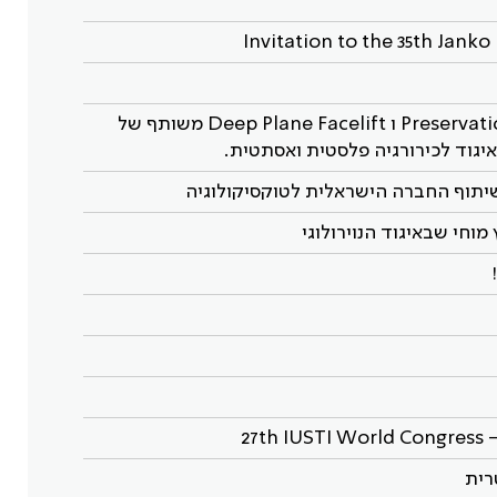
Invitation to the 35th Jank
כנס/קורס רקמות טריות לניתוחי Preservation Rhinoplasty ו Deep Plane Facelift משותף של
יגוד לכירורגיה פלסטית ואסתטית.
שיתוף החברה הישראלית לטוקסיקולוגיה
חי שבאיגוד הנוירולוגי
27th IUSTI World Congress –
רית