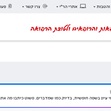
 והטבות
אתרי הר"י
צרו קשר
פעו
אות והרופאים ולטובת הרפואה