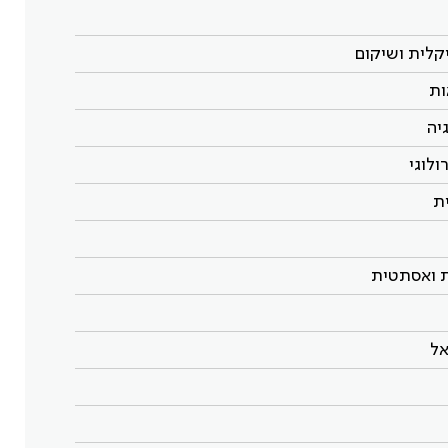
קלית ושיקום
ות
יה
ולוגי
ת
ת ואסתטית
אל