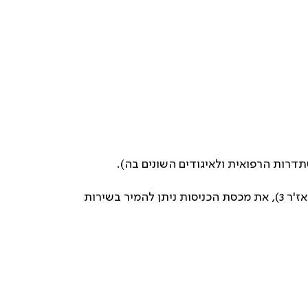
דרות הרפואית ולאיגודים השונים בה).
גם בנתב"ג ובנסיעות לחו"ל כרטיס הרופא של הר"י מעניק הטבות, כגון: מכסת כניסות שנתית לטרקלין דן (רופא 6, סטודנט/סטאז'ר 3), את מכסת הכניסות ניתן להמיר בשירות