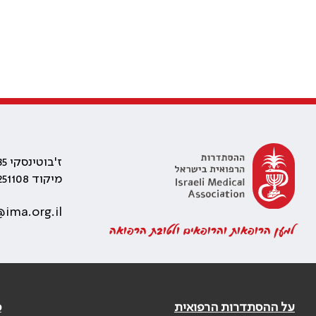
ז'בוטינסקי 35 רמת גן, בניין התאומים 2
מיקוד 5251108
ima.org.il
למען הרופאות והרופאים ולטובת הרפואה
על ההסתדרות הרפואית
פ