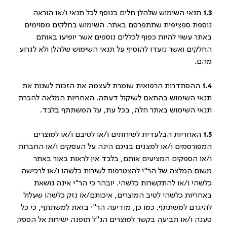
1.3
תנאי השימוש שלהלן חלים בנוסף לכל תנאי ו/או הוראה
נוספת ספציפית שתתפרסם באתר. השימוש בחלקים מסוימים
באתר עשוי להיות כפוף לכללים נוספים אשר יופיעו באותם
החלקים ואשר נועדו להוסיף על תנאי השימוש שלהלן ולא לגרוע
מהם.
1.4
ההסתדרות הרפואית שומרת לעצמה את הזכות לשנות את
תנאי השימוש בהתאם לשיקול דעתה. האחריות המלאה להכרת
תנאי השימוש באתר חלה, בכל עת, על המשתתף בלבד.
1.5
האחריות הבלעדית לשירותים ו/או לטיבם ו/או למוצרים
המפורסמים ו/או למצגים בגינם הינה על העסקים ו/או החברות
ו/או הספקים המציעים אותם, בלבד אין לראות באור באתר
משום המלצה של הר"י להצטרפות לשירות כלשהו ו/או לרכישה
כלשהי ו/או להתקשרות כלשהי. יובהר כי הר"י אינה נושאת
באחריות כלשהי לטיב המוצרים, איכותם/או נזק כלשהו שעלול
להיגרם למשתתף. כמו כן, מודיעה הר"י בזאת למשתתף, כי כל
טענה ו/או תביעה בקשר למוצרים הנ"ל תופנה ישירות אל הספק