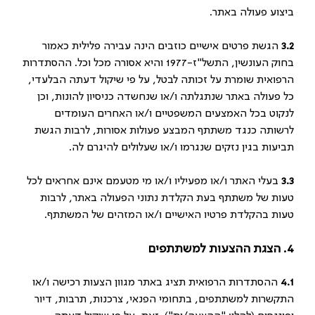
ביצוע פעולה באתר.
3.2
הגשת פרטים אישיים כוזבים הינה עבירה פלילית כאמור
בחוק העונשין, התשל"ז-1977 והיא אסורה מכל וכל. ההסתדרות
הרפואית שומרת על זכותה לבטל, על פי שיקול דעתה הבלעדי,
כל פעולה באתר שנתגלתה ו/או שנחשדה כניסיון להונות, וכן
לנקוט בכל האמצעים המשפטיים ו/או האחרים העומדים
לרשותה כנגד משתתף המבצע פעולות אסורות, לרבות הגשת
תביעות בגין נזקים שנגרמו ו/או שעלולים להיגרם לה.
3.3
בעלי האתר ו/או מפעיליו ו/או מי מטעמם אינם אחראים לכל
טעות של משתתף בעת הקלדת נתוני הפעולה באתר, לרבות
טעות בהקלדת פרטיו האישיים ו/או המזהים של המשתתף.
4. הצגת ההצעות למשתתפים
4.1
ההסתדרות הרפואית תציג באתר מגוון הצעות רכישה ו/או
התקשרות למשתתפים, בתחומי הפנאי, צרכנות, תרבות, דיור