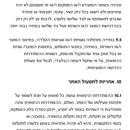
מכירה כאמור המועדון ו/או הספקים ו/או מי מטעמם לא יהיו
אחראים ולא יישאו בכל נזק ישיר, עקיף, תוצאתי או מיוחד
שנגרם למשתתף או לצד שלישי כלשהו, לרבות אך לא רק נזק
בגין רכישת המוצר ו/או השרות אצל צד שלישי במחיר גבוה יותר.
9.3
במידה ותחולנה טעויות ו/או שגיאות הקלדה, בתיאור המוצר
ו/או השירות, במחירו, בתנאי התשלום, בתמונת המוצר/ שרות
או בכל תוכן אחר שהתקבל מהספק, רשאית ההסתדרות
הרפואית, על פי שיקול דעתה הבלעדי, לבטל את פעולת
הרכישה הספציפית.
10. אחריות לתפעול האתר
10.1
ההסתדרות הרפואית עושה כל מאמץ על מנת לשמור על
תקינות פעילותו של האתר. ואולם, ההסתדרות הרפואית אינה
מתחייבת כי השירות באתר לא יופרע, יינתן כסדרו בלא הפסקות,
קלקולים או תקלות, לרבות תקלות בחומרה, בתוכנה או
בקווי התקשורת, והיא לא תהיה אחראית באופן כלשהו לתקלות