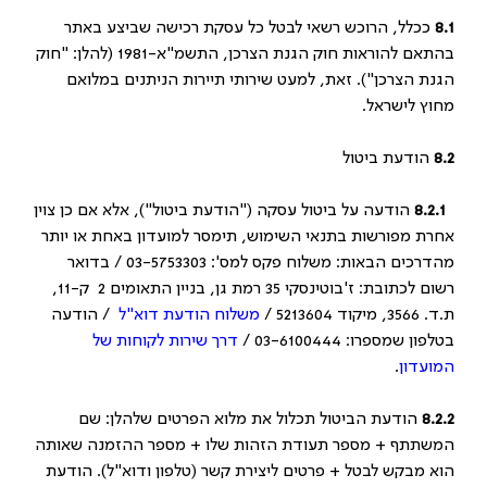
8.1
ככלל, הרוכש רשאי לבטל כל עסקת רכישה שביצע באתר
בהתאם להוראות חוק הגנת הצרכן, התשמ"א-1981 (להלן: "חוק
הגנת הצרכן"). זאת, למעט שירותי תיירות הניתנים במלואם
מחוץ לישראל.
8.2
הודעת ביטול
8.2.1
הודעה על ביטול עסקה ("הודעת ביטול"), אלא אם כן צוין
אחרת מפורשות בתנאי השימוש, תימסר למועדון באחת או יותר
מהדרכים הבאות: משלוח פקס למס': 03-5753303 / בדואר
רשום לכתובת: ז'בוטינסקי 35 רמת גן, בניין התאומים 2 ק-11,
ת.ד. 3566, מיקוד 5213604 /
משלוח הודעת דוא"ל
/ הודעה
בטלפון שמספרו: 03-6100444 /
דרך שירות לקוחות של
המועדון
.
8.2.2
הודעת הביטול תכלול את מלוא הפרטים שלהלן: שם
המשתתף + מספר תעודת הזהות שלו + מספר ההזמנה שאותה
הוא מבקש לבטל + פרטים ליצירת קשר (טלפון ודוא"ל). הודעת