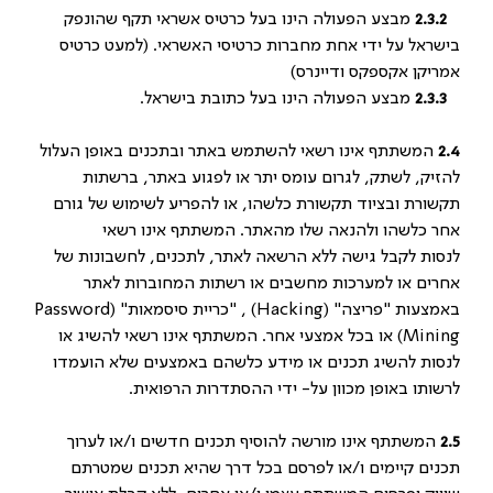
2.3.2
מבצע הפעולה הינו בעל כרטיס אשראי תקף שהונפק
בישראל על ידי אחת מחברות כרטיסי האשראי. (למעט כרטיס
אמריקן אקספקס ודיינרס)
2.3.3
מבצע הפעולה הינו בעל כתובת בישראל.
2.4
המשתתף אינו רשאי להשתמש באתר ובתכנים באופן העלול
להזיק, לשתק, לגרום עומס יתר או לפגוע באתר, ברשתות
תקשורת ובציוד תקשורת כלשהו, או להפריע לשימוש של גורם
אחר כלשהו ולהנאה שלו מהאתר. המשתתף אינו רשאי
לנסות לקבל גישה ללא הרשאה לאתר, לתכנים, לחשבונות של
אחרים או למערכות מחשבים או רשתות המחוברות לאתר
באמצעות "פריצה" (
Hacking
) , "כריית סיסמאות" (
Password
Mining
) או בכל אמצעי אחר. המשתתף אינו רשאי להשיג או
לנסות להשיג תכנים או מידע כלשהם באמצעים שלא הועמדו
לרשותו באופן מכוון על- ידי ההסתדרות הרפואית.
2.5
המשתתף אינו מורשה להוסיף תכנים חדשים ו/או לערוך
תכנים קיימים ו/או לפרסם בכל דרך שהיא תכנים שמטרתם