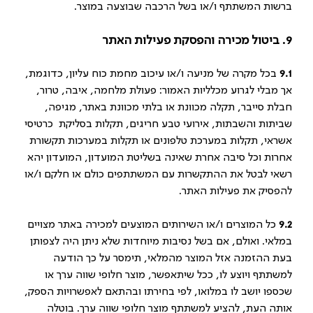
ברשות המשתתף ו/או בשל הרכבה שבוצעה במוצר.
9. ביטול מכירה והפסקת פעילות האתר
9.1
בכל מקרה של מניעה ו/או עיכוב מחמת כוח עליון, כדוגמת,
אך מבלי לגרוע מכלליות האמור: פעולת מלחמה, איבה, טרור,
חבלת סייבר, תקלה מכוונת או בלתי מכוונת באתר, מגיפה,
שביתות והשבתות, אירועי טבע חריגים, תקלות בסליקת כרטיסי
אשראי, תקלות במערכת טלפונים או תקלות במערכות תקשורת
אחרות וכל סיבה אחרת שאינה בשליטת המועדון, המועדון יהא
רשאי לבטל את ההתקשרות עם המשתתפים כולם או חלקם ו/או
להפסיק את פעילות האתר.
9.2
כל המוצרים ו/או השירותים המוצעים למכירה באתר מצויים
במלאי. ואולם, אם בשל נסיבות מיוחדות שלא ניתן היה לצפותן
בעת ההזמנה אזל המוצר מהמלאי, תימסר על כך הודעה
למשתתף ויוצע לו, ככל שיתאפשר, מוצר חלופי שווה ערך או
שכספו יושב לו במלואו, לפי בחירתו ובהתאם לאפשרויות הספק,
אותה העת, להציע למשתתף מוצר חלופי שווה ערך. בוטלה