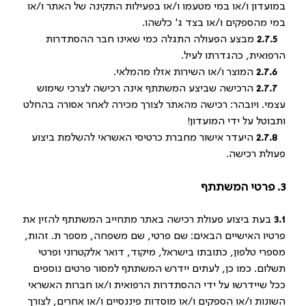
במועדון ו/או במי מטעמו ו/או בפעילות התקינה של האתר ו/או
במי מהספקים ו/או בצד ג' כלשהו.
2.7.5
מבצע הפעולה התגלה כמי שאינו חבר ההסתדרות
הרפואית, כהגדרתו לעיל.
2.7.6
המוצר ו/או השירות אזלו מהמלאי.
2.7.7
הרכישה שביצע המשתתף אינה רכישה לצרכי שימוש
עצמי. ויובהר: רכישה מהאתר לצורך מכירה לאחר אסורה בהחלט
ותבוטל על ידי המועדון!
2.7.8
היעדר אישור מחברת כרטיסי האשראי להשלמת ביצוע
פעולת רכישה.
3. פרטי המשתתף
3.1
בעת ביצוע פעולת רכישה באתר מתחייב המשתתף להזין את
פרטיו האישיים הבאים: שם פרטי, שם משפחה, מספר ת. זהות,
מספרי טלפון, כתובתו בישראל, מיקוד, דואר אלקטרוני ופרטי
תשלום. כמו כן, לעתים יידרש המשתתף למסור פרטים נוספים
ככל שיידרשו על ידי ההסתדרות הרפואית ו/או חברות האשראי
השונות ו/או הספקים ו/או מוסדות פיננסיים ו/או אחרים, לצורך