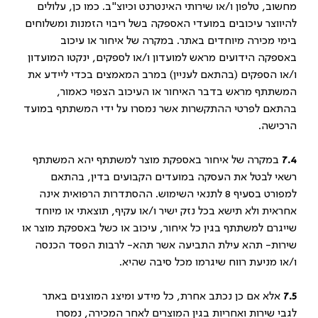
מחשוב, טלפון ו/או שירותי האינטרנט וכיוצ"ב. כמו כן, עלולים
להיווצר עיכובים במועדי האספקה בשל ריבוי הזמנות ומשלוחים
בימי מכירה מיוחדים באתר. במקרה של איחור או עיכוב
באספקה הידועים מראש למועדון ו/או לספקים, ינקטו המועדון
ו/או הספקים (בהתאם לעניין) במרב המאמצים בכדי ליידע את
המשתתף מראש בדבר האיחור או העיכוב הצפוי כאמור,
בהתאם לפרטי ההתקשרות אשר נמסרו על ידי המשתתף במועד
הרכישה.
7.4
במקרה של איחור באספקת מוצר למשתתף יהא המשתתף
רשאי לבטל את העסקה במועדים הקבועים בדין, בהתאם
למפורט בסעיף 8 לתנאי השימוש. ההסתדרות הרפואית אינה
אחראית ולא תישא בכל נזק ישיר ו/או עקיף, תוצאתי או מיוחד
שייגרם למשתתף בגין כל איחור, עיכוב או כשל באספקת מוצר או
שירות- תהא עילת התביעה אשר תהא- לרבות הפסד הכנסה
ו/או מניעת רווח שיגרמו מכל סיבה שהיא.
7.5
אלא אם כן נכתב אחרת, כל מידע ומיצג המוצגים באתר
לגבי שירות ואחריות בגין המוצרים לאחר המכירה, נמסרו