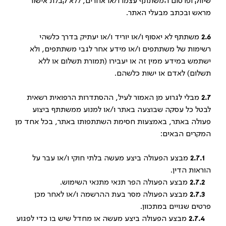
שיווק ופרסום המשתתף עצמו ו/או אחרים, ללא קבלת אישור
מראש ובכתב מבעלי האתר.
2.6
משתתף לא יאסוף ו/או יוריד ו/או יעתיק בדרך כלשהי
רשימות של משתתפים ו/או מידע אחר לגבי משתתפים, ולא
ישתמש במידע ממין זה או יעבירו (תמורת תשלום או ללא
תשלום) לאדם או ישות כלשהם.
2.7
מבלי לגרוע מן האמור לעיל, ההסתדרות הרפואית רשאית
לבטל כל עסקה שבוצעה באתר ו/או למנוע ממשתתף ביצוע
פעולה באתר, באמצעות חסימת השתתפותו באתר, בכל אחד מן
המקרים הבאים:
2.7.1
מבצע הפעולה ביצע מעשה בלתי חוקי ו/או עבר על
הוראות הדין.
2.7.2
מבצע הפעולה הפר תנאי מתנאי השימוש.
2.7.3
מבצע הפעולה מסר בעת ההרשמה ו/או לאחר מכן
פרטים שגויים במתכוון.
2.7.4
מבצע הפעולה ביצע מעשה או מחדל שיש בו כדי לפגוע