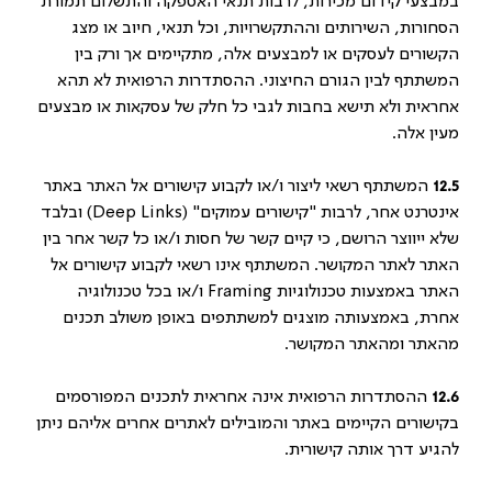
במבצעי קידום מכירות, לרבות תנאי האספקה והתשלום תמורת
הסחורות, השירותים וההתקשרויות, וכל תנאי, חיוב או מצג
הקשורים לעסקים או למבצעים אלה, מתקיימים אך ורק בין
המשתתף לבין הגורם החיצוני. ההסתדרות הרפואית לא תהא
אחראית ולא תישא בחבות לגבי כל חלק של עסקאות או מבצעים
מעין אלה.
12.5
המשתתף רשאי ליצור ו/או לקבוע קישורים אל האתר באתר
אינטרנט אחר, לרבות "קישורים עמוקים" (
Deep Links
) ובלבד
שלא ייווצר הרושם, כי קיים קשר של חסות ו/או כל קשר אחר בין
האתר לאתר המקושר. המשתתף אינו רשאי לקבוע קישורים אל
האתר באמצעות טכנולוגיות
Framing
ו/או בכל טכנולוגיה
אחרת, באמצעותה מוצגים למשתתפים באופן משולב תכנים
מהאתר ומהאתר המקושר.
12.6
ההסתדרות הרפואית אינה אחראית לתכנים המפורסמים
בקישורים הקיימים באתר והמובילים לאתרים אחרים אליהם ניתן
להגיע דרך אותה קישורית.