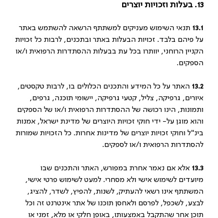
13. בעלות וזכויות יוצרים
13.1
תנאי השימוש מעניקים למשתתף הרשאה להשתמש באתר
על פיהם בלבד. זכויות הבעלות באתר ובתכנים, לרבות כל זכויות
הקניין הרוחני, יוותרו בכל עת בבעלות ההסתדרות הרפואית ו/או
הספקים.
13.2
האתר על כל המידע והתכנים הכלולים בו, לרבות טקסטים,
איורים, גרפיקה, צליל, קטעי גרפיקה, יישומי תוכנה, גרפים,
ותמונות, הינו רכושה של ההסתדרות הרפואית ו/או של הספקים
והוא מוגן על- ידי חוקי זכויות היוצרים של מדינת ישראל, אמנות
בינ"ל וחוקי זכויות יוצרים של מדינות אחרות. כל הזכויות שמורות
להסתדרות הרפואית ו/או לספקים.
13.3
אלא אם נאמר אחרת במפורש, האתר והתכנים שבו
מיועדים לשימוש אישי ולא מסחרי. למעט לשימוש פרטי אישי,
המשתתף אינו רשאי להעתיק, לשנות, להפיץ, לשדר, להציג,
לבצע, לשכפל, לפרסם ולאחסן תוכנו של אתר אינטרנט זה וכל
תוכן אחר שהתקבל באמצעותו, באופן חלקי או מלא, זמני או