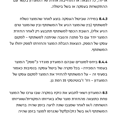
אריזה, כל הוצאה או התחייבות אחרת של המועדון בקשר עם
ההתקשרות בעסקה או בשל ביטולה.
8.4.3
במידה שביטול העסקה בוצע לאחר שהמוצר נשלח
למשתתף (בין שהמוצר הגיע אל המשתתף ובין שהמוצר טרם
הגיע אליו), השבת הכסף למשתתף תתבצע רק לאחר החזרת
המוצר יחד עם כל מתנה והטבה שניתנה למשתתף - למקום
עסקו של הספק. הוצאות הובלת המוצר והחזרתו לספק יחולו על
המשתתף.
8.4.4
ביחס למוצרים שבהם המועדון מוגדר כ"ספק" המוצר
בעמוד המכירה- בכל מקרה של ביטול עסקה בנסיבות כאמור
בסעיף זה - על המשתתף להחזיר את המוצר למקום עסקו של
המועדון - רח' ז'בוטינסקי 35 רמת גן.
8.5
המועדון רשאי לתבוע את נזקיו במקרה שבו ערכו של המוצר
פחת כתוצאה מהחזרת מוצר שלא באריזתו המקורית/שאריזתו
הושחתה ו/או לאחר שמצבו שונה לרעה בזמן שהיה ברשות
המשתתף ו/או בשל נזק/קלקול שנגרמו למוצר בזמן שהיה