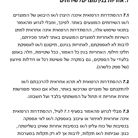
7. אחריות בגין מוצרים/ שירותים
7.1
ההסתדרות הרפואית איננה היצרן ו/או היבואן של המוצרים
ו/או השירותים המוצעים באתר. לפיכך, ומבלי לגרוע מהאמור
בתנאי שימוש אלה, ההסתדרות הרפואית אינה אחראית למתן
השירות ולאחריות למוצרים המוצעים באתר לאחר מכירתם,
לרבות לא לאספקתם, לאחריות בגינם, תיקונם ו/או לאספקת
חלקי חילוף. האחריות בגין כל האמור, ככל שקיימת, חלה באופן
בלעדי על הספקים, גם במקרה של פשיטת רגל או חדלות פירעון
(של ספק כלשהו).
7.2
ההסתדרות הרפואית לא תהא אחראית להרכבתם ו/או
להתקנתם של מוצרים שנרכשו באתר, ואלא אם נאמר מפורשות
אחרת אחריות זו תחול על המשתתף בלבד ועל חשבונו.
7.3
מבלי לגרוע מהאמור בסעיף 7.1 לעיל, ההסתדרות הרפואית
אינה אחראית לאיחור או עיכוב באספקה ו/או לאי אספקה
בנסיבות של כוח עליון ו/או בנסיבות אחרות שאינן בשליטתה,
כגון: שביתות ו/או תקלות, לרבות אך לא רק תקלות במערכות