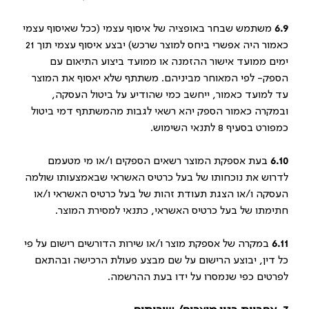
6.9
משתמש שבחר באופציה של איסוף עצמי (ככל שאיסוף עצמי
כאמור היה אפשרי ביחס למוצר שרכש) יבצע איסוף עצמי תוך 21
ימים ממועד אישור ההזמנה או ממועד ביצוע התיאום עם
הספק- לפי המאוחר מביניהם. משתתף שלא יאסוף את המוצר
עד למועד כאמור, ייחשב כמי שהודיע על ביטול העסקה,
ובמקרה כאמור הספק יהא רשאי לגבות מהמשתתף דמי ביטול
כמפורט בסעיף 8 לתנאי השימוש.
6.10
בעת אספקת המוצר רשאים הספקים ו/או מי מטעמם
לדרוש את נוכחותו של בעל כרטיס האשראי שבאמצעותו שולמה
העסקה ו/או הצגת תעודת זהות של בעל כרטיס האשראי ו/או
חתימתו של בעל כרטיס האשראי, כתנאי למסירת המוצר.
6.11
במקרה של אספקת מוצר ו/או שירות הדורשים רישום על פי
כל דין, יבוצע הרישום על שם מבצע פעולת הרכישה ובהתאם
לפרטים כפי שנמסרו על ידו בעת ההרשמה.