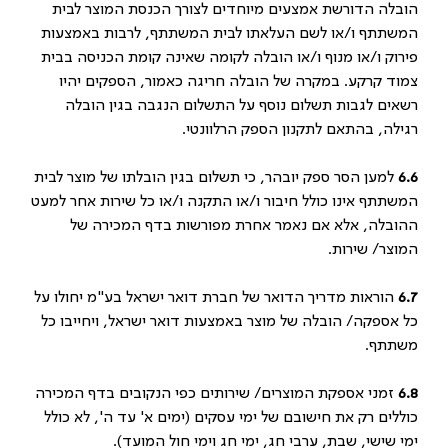
הובלה הדורשת אמצעים מיוחדים לצורך הכנסת המוצר לבית
המשתתף ו/או לשם העלאתו לבית המשתתף, לרבות באמצעות
פירוק ו/או מנוף ו/או הובלה לקומה שאינה קומת הכניסה בבית
צמוד קרקע. במקרה של הובלה חריגה כאמור, הספקים יהיו
רשאים לגבות תשלום נוסף על התשלום הנגבה בגין הובלה
רגילה, בהתאם לתקנון הספק הרלוונטי.
6.6
למען הסר ספק יובהר, כי תשלום בגין הובלתו של מוצר לבית
המשתתף אינו כולל חיבור ו/או התקנה ו/או כל שירות אחר למעט
ההובלה, אלא אם נאמר אחרת מפורשות בדף המכירה של
המוצר/ שירות.
6.7
הוראות מדריך הדואר של חברת דואר ישראל בע"מ יחולו על
כל אספקה/ הובלה של מוצר באמצעות דואר ישראל, ויחייבו כל
משתתף.
6.8
זמני אספקת המוצרים/ שירותים כפי הנקובים בדף המכירה
כוללים רק את חישובם של ימי עסקים (ימים א' עד ה', לא כולל
ימי שישי, שבת, ערבי חג, ימי חג וימי חול המועד).