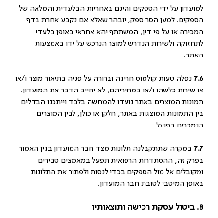
למועדון על ידי הספקים והינם באחריות הבלעדית והמלאה של
הספקים. למען הסר ספק, יובהר שאלא אם נקבע אחרת בדף
המכירה או על פי דין, המשתתף יהא אחראי באופן בלעדי
לתחזוקה ולשירות הנדרש למוצר הנרכש על ידו באמצעות
האתר.
7.6
נפלה טעות קולמוס חריגה וברורה על פניה בתיאור מוצר ו/או
או שירות כלשהו ו/או במחיריהם, לא יחייב הדבר את המועדון.
תמונות המוצרים באתר נועדו להמחשה בלבד וייתכנו הבדלים
בין התמונות המוצגות באתר, חלקן או כולן, לבין המוצרים
הנמכרים בפועל.
7.7
במקרה שתתקבלנה תלונות מצד חבר המועדון בגין האמור
בפרק זה, ההסתדרות הרפואית תפעל במאמצים סבירים
ומקובלים אל מול הספקים בכדי לנסות ולפתור את התלונות
באופן המיטבי לטובת חבר המועדון.
8. ביטול עסקת רכישה ותוצאותיו