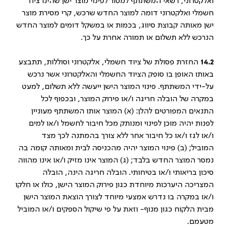
ואלקטרוני, רשאי המשתתף למסור לפינוי מוצר ישן שהינו ציוד
חשמלי ואלקטרוני דומה למוצר החדש שרכש, קרי מסירת מוצר
ישן מאותה קבוצת סיווג, בכמות או במשקל דומים למוצר החדש
הנרכש ללא תשלום או תמורה אחרת על כך.
14.2
החזרת פסולת של ציוד חשמלי, אלקטרוני וסוללות, תתבצע
באותו האופן בו סופק הציוד החשמלי והאלקטרוני אשר נרכש
על-ידי המשתתף. פינוי המוצר הישן ייעשה ללא תשלום, למעט
במקרה של הובלה חריגה ו/או פירוק המוצר, ובכפוף לכל
התנאים המפורטים להלן: (א) המוצר אותו המשתתף מעוניין
לפנות יהיה מוכן לפינוי ומנותק מכל חיבור לחשמל ו/או למים
ו/או לגז ו/או כל חיבור אחר ללא צורך בהמתנה לכך מצד
המוביל; (ב) פינוי המוצר יהיה מהכניסה לבית ומאותה קומה בה
נמסר המוצר החדש בלבד; (ג) המוצר אינו מזיק ו/או אינו מהווה
סיכון בריאותי ו/או בטיחותי. הובלה חריגה הינה, הובלה
המצריכה היערכות מיוחדת כגון פירוק המוצר הישן, כולו או חלקו
ו/או במקרה בו נדרש אמצעי מיוחד לצורך הוצאת המוצר הישן
מבית הלקוח כגון מנוף- וזאת על פי שיקול הספקים ו/או המוביל
מטעמם.