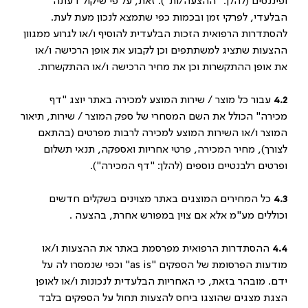
ופיננסים (להלן: "ההצעה/ות"). זאת, על פי שיקול דעתה
הבלעדי, לפרקי זמן ובכמות כפי שתמצא לנכון מעת לעת.
להסתדרות הרפואית הזכות הבלעדית להוסיף ו/או לגרוע ממגוון
ההצעות שתציג למשתתפים וכן לקבוע את אופן הרכישה ו/או
את אופן ההתקשרות וכן את מחיר הרכישה ו/או ההתקשרות.
4.2
עבור כל מוצר / שירות המוצע למכירה באתר יוצג "דף
מכירה" הכולל את השם המסחרי של ספק המוצר / שירות, תיאור
המוצר ו/או השירות המוצע למכירה לרבות מפרטים (בהתאם
לצורך), מחיר המכירה, פרטי אחריות ואספקה, תנאי תשלום
ופרטים רלבנטיים נוספים (להלן: "דף המכירה").
4.3
כל המחירים המוצגים באתר מצוינים בשקלים חדשים
וכוללים מע"מ אלא אם צוין במפורש אחרת, בהצעה .
4.4
ההסתדרות הרפואית מפרסמת באתר את ההצעות ו/או
מודעות הפרסומת של הספקים "
as is
" וכפי שנמסרו לה על
ידם. מובהר בזאת, כי האחריות הבלעדית לנכונות ו/או לאופן
הצגת מצגים שהוצגו ביחס להצעות תחול על הספקים בלבד