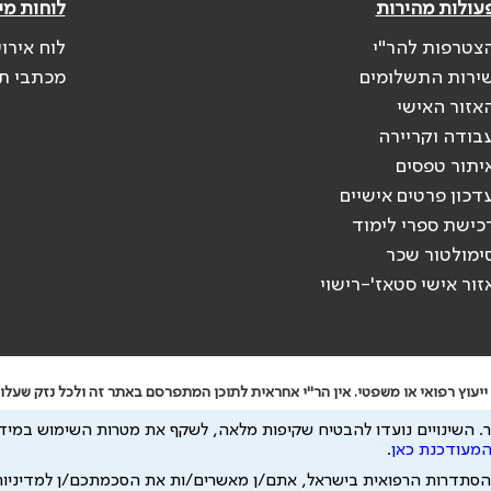
עולות מהירות
לוחות מי
צטרפות להר"י
לוח אירו
ירות התשלומים
מכתבי ת
אזור האישי
בודה וקריירה
יתור טפסים
דכון פרטים אישיים
כישת ספרי לימוד
ימולטור שכר
זור אישי סטאז'-רישוי
יעוץ רפואי או משפטי. אין הר"י אחראית לתוכן המתפרסם באתר זה ולכל נזק שעלול
 להיות מועבר לצדדים שלישיים, הכל בכפוף ל
מדיניות הפרטיות
ול
תנאי השימוש
.
השינויים נועדו להבטיח שקיפות מלאה, לשקף את מטרות השימוש במידע
המעודכנת כאן
.
הסתדרות הרפואית בישראל, אתם/ן מאשרים/ות את הסכמתכם/ן למדיניו