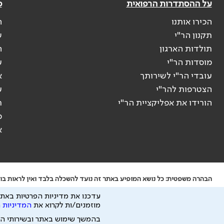
על ההסתדרות הרפואית
פ
הכירו אותנו
ה
תקנון הר"י
ש
תולדות הארגון
ה
מוסדות הר"י
ע
עובדי הר"י לשירותך
א
הצטרפות להר"י
ע
הורידו את אפליקציית הר"י
ר
ס
א
הבהרה משפטית: כל נושא המופיע באתר זה נועד להשכלה בלבד ואין לראות בו י
ידוע לי שהר"י אוספת ושומרת מידע אישי לצורך מתן השרות וכי חלק ממנו עשוי
עדכנו את מדיניות הפרטיות באתר
כל הזכויות על המידע באתר שייכות להסתדרות הרפואית בישראל.
מוזמנים/ות לקרוא את
המדיניות 
פיתוח ע"י
בהמשך שימוש באתר ובשירותי ה