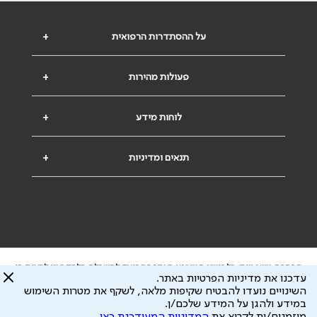
על ההסתדרות הרפואית
+
פעולות מהירות
+
לוחות מידע
+
תנאים ומדיניות
+
הבהרה משפטית: כל נושא המופיע באתר זה נועד להשכלה בלבד ואין לראות בו
עדכנו את מדיניות הפרטיות באתר.
ייעוץ רפואי או משפטי. אין הר"י אחראית לתוכן המתפרסם באתר זה ולכל נזק
השינויים נועדו להבטיח שקיפות מלאה, לשקף את מטרות השימוש
שעלול להיגרם.
במידע ולהגן על המידע שלכם/ן.
ידוע לי שהר"י אוספת ושומרת מידע אישי לצורך מתן השרות וכי חלק ממנו עשוי