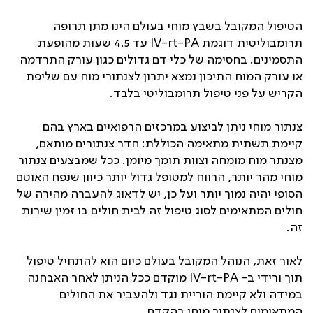
הטיפול המקובל בשבץ מוחי בעולם הינו מתן תרופה
תרומבוליטית דוגמת IV-rt-PA עד 4.5 שעות מהופעת
התסמינים. בחסימה של כלי דם גדולים כגון עורק התרדמה
או עורק המוח התיכון נמצא יתרון לצנתורי מוח עם שליפת
הקריש על פני טיפול תרומבוליטי בלבד.
צנתור מוחי ניתן לביצוע במרכזים הרפואיים בארץ בהם
קיימת תשתית מתאימה הכוללת: חדר צנתורים מותאם,
מצנתר מוח מומחה וצוות תומך מיומן. ככל שמבצעים צנתור
מוחי מהר יותר, הרווח למטופל גדול יותר כיוון שנפח האוטם
הסופי יהיה נמוך יותר ועל כן, יש לדאוג להעברה מהירה של
חולים המתאימים לסוג טיפול זה לבית חולים בו זמין שירות
זה.
לאור זאת, הנוהל המקובל בעולם כיום הוא להתחיל טיפול
תוך ורידי ב- IV-rt-PA מוקדם ככל הניתן לאחר האבחנה
במידה ולא קיימת הוריית נגד ולהעביר את החולים
המתאימים לצנתור מוחי בהקדם.