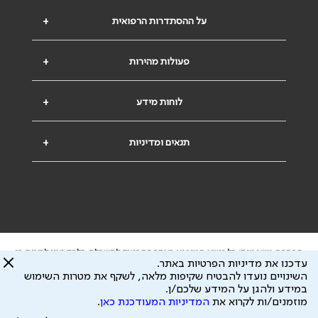
על ההסתדרות הרפואית
+
פעולות מהירות
+
לוחות מידע
+
תנאים ומדיניות
+
הבהרה משפטית: כל נושא המופיע באתר זה נועד להשכלה בלבד ואין לראות בו
עדכנו את מדיניות הפרטיות באתר.
ייעוץ רפואי או משפטי. אין הר"י אחראית לתוכן המתפרסם באתר זה ולכל נזק
השינויים נועדו להבטיח שקיפות מלאה, לשקף את מטרות השימוש
שעלול להיגרם.
במידע ולהגן על המידע שלכם/ן.
ידוע לי שהר"י אוספת ושומרת מידע אישי לצורך מתן השרות וכי חלק ממנו עשוי
מוזמנים/ות לקרוא את
המדיניות המעודכנת כאן
.
להיות מועבר לצדדים שלישיים, הכל בכפוף ל
מדיניות הפרטיות
ול
תנאי השימוש
כל הזכויות על המידע באתר שייכות להסתדרות הרפואית בישראל.