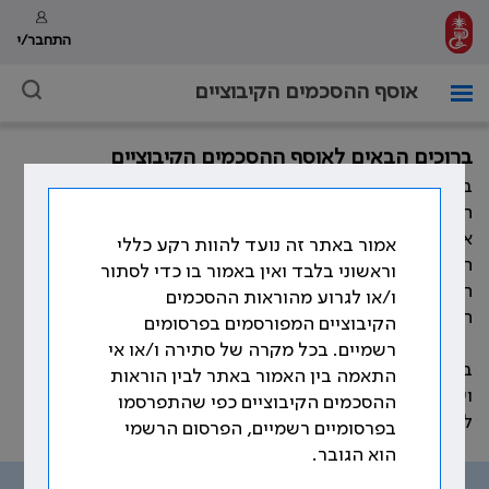
התחבר/י
אוסף ההסכמים הקיבוציים
ברוכים הבאים לאוסף ההסכמים הקיבוציים
במהלך השנים חתמה ההסתדרות הרפואית בישראל, מול
המעסיקים השונים, על הסכמים קיבוציים רבים המסדירים
את תנאי העבודה וזכויות הרופאים. כמו כן, התווספו במהלך
אמור באתר זה נועד להוות רקע כללי
השנים פסקי בוררות, נספחים להסכמים קיבוציים, נהלים,
וראשוני בלבד ואין באמור בו כדי לסתור
חוזרים ומכתבים אשר קובעים את תנאי העבודה וזכויות
ו/או לגרוע מהוראות ההסכמים
הרופאים.
הקיבוציים המפורסמים בפרסומים
רשמיים. בכל מקרה של סתירה ו/או אי
באתר זה ריכזנו את עיקר ההוראות ההסכמיות, שהוסדרו
התאמה בין האמור באתר לבין הוראות
ועוגנו בהסכמים הקיבוצים שנחתמו לאורך השנים, בהתאם
ההסכמים הקיבוציים כפי שהתפרסמו
לנושאים שמפורטים בתפריט האתר.
בפרסומיים רשמיים, הפרסום הרשמי
הוא הגובר.