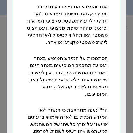
תוכן העניינים
אתר והמידע המופיע בו אינו מהווה
ייעוץ מקצועי, משפטי ו/או אחר ו/או
תחליף לייעוץ משפטי, מקצועי ו/או אחר
אוסף הסכמים הקיבוציים
וכן אינו מהווה טיפול מקצועי, ו/או ייצוגי
משפטי ו/או תחליף לטיפול ו/או תחליף
נושא: עבודת רופאים בוועדות רפואיות
לייצוג משפטי מקצועי או אחר.
4. נספח א' למכתבו של הממונה על השכר
הסתמכות על המידע המופיע באתר
(בסעיף 3 לעיל): אופן תגמול רופאים
ו/או על התכנים המופיעים באתר הינם
בוועדות רפואיות ציבוריות
באחריות המשתמש בלבד. אין לעשות
שימוש באתר ללא הפעלת שיקול דעת
להלן אופן תגמול רופאים ומומחים בוועדות רפואיות
מקצועי ובלא בדיקה של המידע
ציבוריות, יחסית לזמן המושקע בכל תיק מעבר ל-15
המופיע בו.
דקות והעיקרון הדיפרנציאלי לתשלום נוסף במקרים של
תיקים אלה, לפי מורכבות וסיבות:
הר"י אינה מתחייבת כי האתר ו/או
4.1 במקרים בהם תיקים דורשים זמן ממושך כמפורט
המידע הכלול בו ו/או השימוש בו עונים
מטה, יהיה משך זמן הטיפול בתיק 20 דקות קרי
–
או יענו על צורך כלשהו של המשתמש.
שלושה תיקים לוועדה.
המשתמש אינו רשאי לשנות, לפרסם,