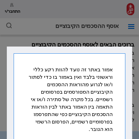
התחבר/י
אוסף ההסכמים הקיבוציים
ברוכים הבאים לאוסף ההסכמים הקיבוציים
במהלך השנים חתמה ההסתדרות הרפואית בישראל, מול
המעסיקים השונים, על הסכמים קיבוציים רבים המסדירים
את תנאי העבודה וזכויות הרופאים. כמו כן, התווספו במהלך
אמור באתר זה נועד להוות רקע כללי
השנים פסקי בוררות, נספחים להסכמים קיבוציים, נהלים,
וראשוני בלבד ואין באמור בו כדי לסתור
חוזרים ומכתבים אשר קובעים את תנאי העבודה וזכויות
ו/או לגרוע מהוראות ההסכמים
הרופאים.
הקיבוציים המפורסמים בפרסומים
רשמיים. בכל מקרה של סתירה ו/או אי
באתר זה ריכזנו את עיקר ההוראות ההסכמיות, שהוסדרו
התאמה בין האמור באתר לבין הוראות
ועוגנו בהסכמים הקיבוצים שנחתמו לאורך השנים, בהתאם
ההסכמים הקיבוציים כפי שהתפרסמו
לנושאים שמפורטים בתפריט האתר.
בפרסומיים רשמיים, הפרסום הרשמי
הוא הגובר.