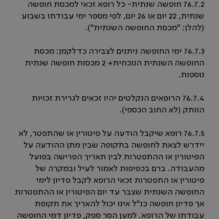
76.7.2 חופשה שנתית- כל רופא זכאי למכסת חופשה
שנתית, 22 יום או 26 יום, לפי מספר ימי עבודתו בשבוע
(להלן: "מכסת החופשה השנתית").
76.7.3 ימי החופשה ניתנים לצבירה כדלקמן: מכסת
החופשה השנתית הנוכחית+ 2 מכסות חופשה שנתית
נוספות.
76.7.4 הרופאים הנקלטים יהיו זכאים לגרירת זכויות
הוותק (לא החוב הכספי).
76.7.5 רופא שיקבל הודעה על פיטורין או שהתפטר, לא
יידרש לצאת לחופשה בתקופה שבין מתן ההודעה על
הפיטורין או ההתפטרות לבין תאריך הפרישה בפועל
מהעבודה. ברם בכפיפות לאמור לעיל ובמקרה של
פיטורין או התפטרות זכאי הרופא לקבל פדיון לימי
החופשה השנתית שצבר עד יום הפיטורין או ההתפטרות
אך פדיון חופשה כנ"ל אינו יכול להאריך את תקופת
עבודתו של הרופא. למען הסר ספק, פדיון דמי החופשה