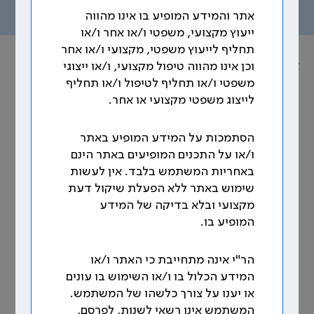
תוכן העניינים
אתר והמידע המופיע בו אינו מהווה
ייעוץ מקצועי, משפטי ו/או אחר ו/או
תחליף לייעוץ משפטי, מקצועי ו/או אחר
אוסף הסכמים הקיבוציים
וכן אינו מהווה טיפול מקצועי, ו/או ייצוגי
משפטי ו/או תחליף לטיפול ו/או תחליף
נושא: חופשה, מחלה והבראה
לייצוג משפטי מקצועי או אחר.
76. אי ניצול חופשה
הסתמכות על המידע המופיע באתר
ו/או על התכנים המופיעים באתר הינם
76.1 חופשת המנוחה השנתית היא זכות וחובה כאחת,
באחריות המשתמש בלבד. אין לעשות
שבאה לאפשר לעובד להחליף כוח ויש לשקוד שהעובד
שימוש באתר ללא הפעלת שיקול דעת
ימצה את מלוא חופשתו בכל שנה ושנה. [1]
מקצועי ובלא בדיקה של המידע
המופיע בו.
76.2 במקרים מיוחדים, על פי אישור מיוחד של מנהל
המוסד, כי עקב עומס העבודה או העדר מחליף נבצר
לאשר לרופא יציאה לחופשה - יהיה הרופא רשאי לקבל
הר"י אינה מתחייבת כי האתר ו/או
אישור לצבירת ימי חופשה מעל 65 ימים עד למכסה
המידע הכלול בו ו/או השימוש בו עונים
מקסימלית של 104 ימי עבודה ובלבד שהצבירה
או יענו על צורך כלשהו של המשתמש.
העודפת מעל 65 ימים תנוצל על ידי הרופא תוך תקופה
המשתמש אינו רשאי לשנות, לפרסם,