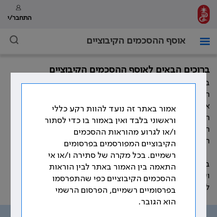
התחבר/י
אוסף ההסכמים הקיבוציים
ברוכים הבאים לאוסף ההסכמים הקיבוציים
במהלך השנים חתמה ההסתדרות הרפואית בישראל, מול
המעסיקים השונים, על הסכמים קיבוציים רבים המסדירים
את תנאי העבודה וזכויות הרופאים. כמו כן, התווספו במהלך
אמור באתר זה נועד להוות רקע כללי
השנים פסקי בוררות, נספחים להסכמים קיבוציים, נהלים,
וראשוני בלבד ואין באמור בו כדי לסתור
חוזרים ומכתבים אשר קובעים את תנאי העבודה וזכויות
ו/או לגרוע מהוראות ההסכמים
הרופאים.
הקיבוציים המפורסמים בפרסומים
רשמיים. בכל מקרה של סתירה ו/או אי
באתר זה ריכזנו את עיקר ההוראות ההסכמיות, שהוסדרו
התאמה בין האמור באתר לבין הוראות
ועוגנו בהסכמים הקיבוצים שנחתמו לאורך השנים, בהתאם
ההסכמים הקיבוציים כפי שהתפרסמו
לנושאים שמפורטים בתפריט האתר.
בפרסומיים רשמיים, הפרסום הרשמי
הוא הגובר.