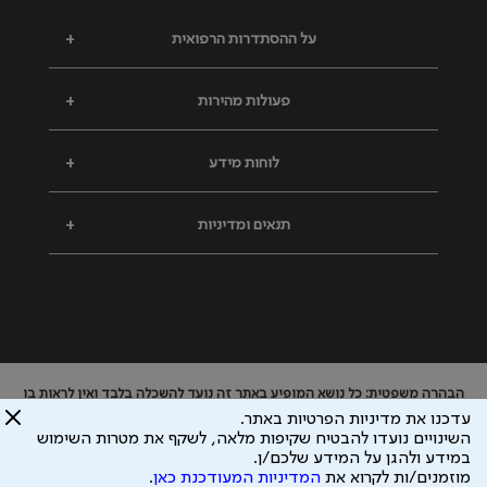
על ההסתדרות הרפואית
+
פעולות מהירות
+
לוחות מידע
+
תנאים ומדיניות
+
הבהרה משפטית: כל נושא המופיע באתר זה נועד להשכלה בלבד ואין לראות בו
ייעוץ רפואי או משפטי. אין הר"י אחראית לתוכן המתפרסם באתר זה ולכל נזק
עדכנו את מדיניות הפרטיות באתר.
שעלול להיגרם.
השינויים נועדו להבטיח שקיפות מלאה, לשקף את מטרות השימוש
ידוע לי שהר"י אוספת ושומרת מידע אישי לצורך מתן השרות וכי חלק ממנו עשוי
במידע ולהגן על המידע שלכם/ן.
להיות מועבר לצדדים שלישיים, הכל בכפוף ל
מדיניות הפרטיות
ול
תנאי השימוש
מוזמנים/ות לקרוא את
המדיניות המעודכנת כאן
.