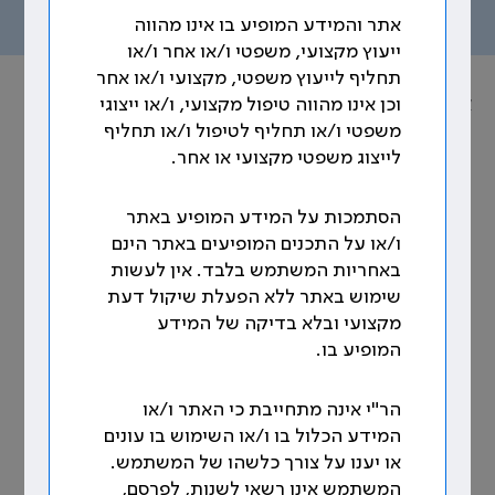
תוכן העניינים
אתר והמידע המופיע בו אינו מהווה
ייעוץ מקצועי, משפטי ו/או אחר ו/או
תחליף לייעוץ משפטי, מקצועי ו/או אחר
אוסף הסכמים הקיבוציים
וכן אינו מהווה טיפול מקצועי, ו/או ייצוגי
משפטי ו/או תחליף לטיפול ו/או תחליף
נושא: נספח א' לפרקים א'–יז': תעריפים
לייצוג משפטי מקצועי או אחר.
9. תוספת מעונות (סעיף 15 להסכם 15.3.79
הסתמכות על המידע המופיע באתר
וסעיף 10 לנספח ההשלמה להסכם מיום
ו/או על התכנים המופיעים באתר הינם
20.7.94)
באחריות המשתמש בלבד. אין לעשות
שימוש באתר ללא הפעלת שיקול דעת
מקצועי ובלא בדיקה של המידע
83.23 ₪ (לכל ילד עם הצגת
רופאות להן ילד עד גיל 5
המופיע בו.
קבלה)
כל הרופאות
44.51 ₪
הר"י אינה מתחייבת כי האתר ו/או
המידע הכלול בו ו/או השימוש בו עונים
או יענו על צורך כלשהו של המשתמש.
* כל הסכומים נכונים לתאריך 1.1.2003.
המשתמש אינו רשאי לשנות, לפרסם,