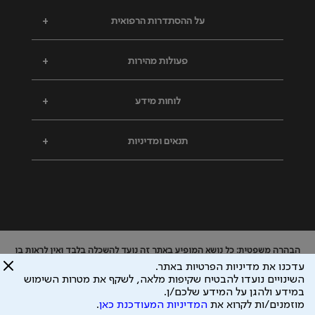
על ההסתדרות הרפואית
+
פעולות מהירות
+
לוחות מידע
+
תנאים ומדיניות
+
הבהרה משפטית: כל נושא המופיע באתר זה נועד להשכלה בלבד ואין לראות בו
ייעוץ רפואי או משפטי. אין הר"י אחראית לתוכן המתפרסם באתר זה ולכל נזק
עדכנו את מדיניות הפרטיות באתר.
שעלול להיגרם.
השינויים נועדו להבטיח שקיפות מלאה, לשקף את מטרות השימוש
ידוע לי שהר"י אוספת ושומרת מידע אישי לצורך מתן השרות וכי חלק ממנו עשוי
במידע ולהגן על המידע שלכם/ן.
להיות מועבר לצדדים שלישיים, הכל בכפוף ל
מדיניות הפרטיות
ול
תנאי השימוש
מוזמנים/ות לקרוא את
המדיניות המעודכנת כאן
.
כל הזכויות על המידע באתר שייכות להסתדרות הרפואית בישראל.