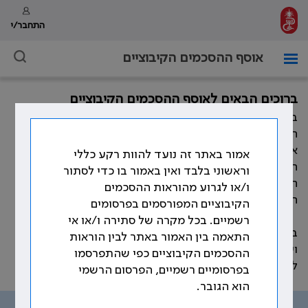
התחבר/י
אוסף ההסכמים הקיבוציים
ברוכים הבאים לאוסף ההסכמים הקיבוציים
במהלך השנים חתמה ההסתדרות הרפואית בישראל, מול
המעסיקים השונים, על הסכמים קיבוציים רבים המסדירים
את תנאי העבודה וזכויות הרופאים. כמו כן, התווספו במהלך
אמור באתר זה נועד להוות רקע כללי
השנים פסקי בוררות, נספחים להסכמים קיבוציים, נהלים,
וראשוני בלבד ואין באמור בו כדי לסתור
חוזרים ומכתבים אשר קובעים את תנאי העבודה וזכויות
ו/או לגרוע מהוראות ההסכמים
הרופאים.
הקיבוציים המפורסמים בפרסומים
רשמיים. בכל מקרה של סתירה ו/או אי
באתר זה ריכזנו את עיקר ההוראות ההסכמיות, שהוסדרו
התאמה בין האמור באתר לבין הוראות
ועוגנו בהסכמים הקיבוצים שנחתמו לאורך השנים, בהתאם
ההסכמים הקיבוציים כפי שהתפרסמו
לנושאים שמפורטים בתפריט האתר.
בפרסומיים רשמיים, הפרסום הרשמי
הוא הגובר.