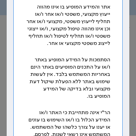
תוכן העניינים
אתר והמידע המופיע בו אינו מהווה
ייעוץ מקצועי, משפטי ו/או אחר ו/או
תחליף לייעוץ משפטי, מקצועי ו/או אחר
אוסף הסכמים הקיבוציים
וכן אינו מהווה טיפול מקצועי, ו/או ייצוגי
משפטי ו/או תחליף לטיפול ו/או תחליף
נושא: ישוב חילוקי דיעות ובוררות
לייצוג משפטי מקצועי או אחר.
164. הליכי בוררות בין הר"י – בי"ח ביקור
הסתמכות על המידע המופיע באתר
חולים
ו/או על התכנים המופיעים באתר הינם
באחריות המשתמש בלבד. אין לעשות
הסכם קיבוצי מיום 22.11.2007, ס' 16
שימוש באתר ללא הפעלת שיקול דעת
מקצועי ובלא בדיקה של המידע
תוצאות הסכם הבוררות מיום 13.7.00 (המתנהל בימים
המופיע בו.
אלו) יאומצו ויהוו חלק בלתי נפרד מהסכם קיבוצי זה.
למען הסר ספק, כל תוצאה שתקבע בהסכם הבוררות לא
תחול על המעביד החדש באופן רטרואקטיבי לרבות כל
הר"י אינה מתחייבת כי האתר ו/או
תשלום, פיצוי, תוספות, מענקים ו/או כל גמול אחר
המידע הכלול בו ו/או השימוש בו עונים
מבחינת החוב הכספי ולרופאים לא תהיה כל תביעת חוב
או יענו על צורך כלשהו של המשתמש.
כלפי המעסיק החדש בגין חוב עבר זה.
המשתמש אינו רשאי לשנות, לפרסם,