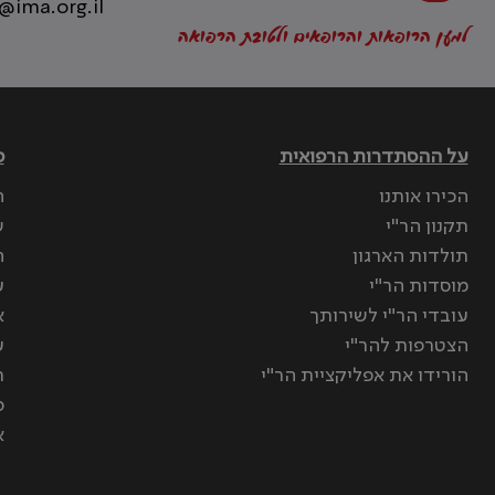
@ima.org.il
למען הרופאות והרופאים ולטובת הרפואה
על ההסתדרות הרפואית
פ
הכירו אותנו
ה
תקנון הר"י
ש
תולדות הארגון
ה
מוסדות הר"י
ע
עובדי הר"י לשירותך
א
הצטרפות להר"י
ע
הורידו את אפליקציית הר"י
ר
ס
א