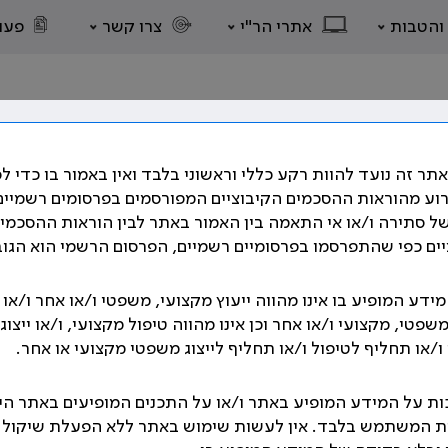
 והטבות
אתרי הר"י
צרו קשר
פעו
תר זה נועד להוות רקע כללי וראשוני בלבד ואין באמור בו כדי ל
רוע מהוראות ההסכמים הקיבוציים המפורסמים בפרסומים רשמיים
ל סתירה ו/או אי התאמה בין האמור באתר לבין הוראות ההסכמי
ים כפי שהתפרסמו בפרסומיים רשמיים, הפרסום הרשמי הוא הגוב
ם השונים, על הסכמים קיבוציים רבים המסדירים את תנאי העבו
תבים אשר קובעים את תנאי העבודה וזכויות הרופאים.
ידע המופיע בו אינו מהווה ייעוץ מקצועי, משפטי ו/או אחר ו/או
משפטי, מקצועי ו/או אחר וכן אינו מהווה טיפול מקצועי, ו/או ייצוגי
גנו בהסכמים הקיבוצים שנחתמו לאורך השנים, בהתאם לנושאים 
/או תחליף לטיפול ו/או תחליף לייצוג משפטי מקצועי או אחר.
אוסף הסכמים הקיבוציים
ת על המידע המופיע באתר ו/או על התכנים המופיעים באתר הי
ת המשתמש בלבד. אין לעשות שימוש באתר ללא הפעלת שיקול