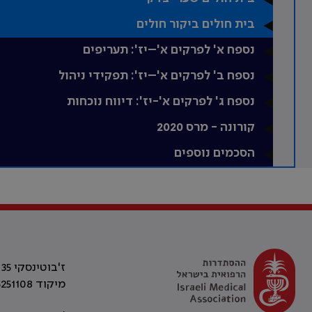
בית חולים ביקור חולים
נספח א' לפרקים א'–יז': תעריפים
נספח ב' לפרקים א'–יז': תפקידי ניהול
נספח ג' לפרקים א'-יז': דיווח נוכחות
קורונה - מרס 2020
הסכמים נוספים
ז'בוטינסקי 35 רמת גן, בניין התאומים 2
מיקוד 5251108