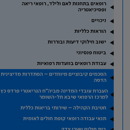
רופאים בתחנות לאם ולילד, רופאי ריאה
ופסיכיאטריה
ניכויים
הוראות כלליות
ישוב חילוקי דיעות ובוררות
ביטוח פנסיוני
עבודת רופאים בוועדות רפואיות
הסכמים קיבוציים מיוחדים – הסתדרות מדיצינית
הדסה
העברת עובדי המדינה מביה"ח הגריאטרי פרדס כץ
למרכז הרפואי שיבא תל-השומר
חטיבת הקהילה – שירותי בריאות כללית
תנאי עבודה רופאי קופת חולים לאומית
בית חולים שערי צדק