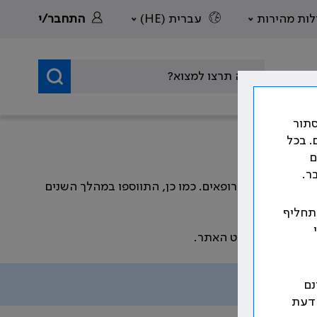
לות מהירות
עברית (HE)
התחבר/י
סתור
. בכל
ם
ר.
דה וזכויות הרופאים. כמו כן, התווספו במהלך השנים
 תחליף
שמפורטים בתפריט האתר.
נם
 דעת