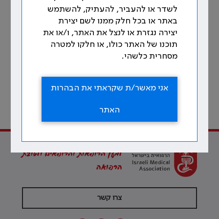
__________________________
לשדר או להעביר, להעתיק, להשתמש
[1] הסכם קיבוצי מיום 21.7.91 ס' 30
באתר או בכל חלק ממנו לשם יצירת
יצירה נגזרת או לנצל את האתר, ו/או את
תוכנו של האתר כולו, או חלקו למטרה
מסחרית כלשהי.
אני מאשר/ת שקראתי את הבהרות
113
לתוכן עניינים
האתר
מתוך 213 עמודים
למען הרופאות והרופאים ולטובת
הרפואה
צרו קשר