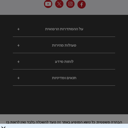
על ההסתדרות הרפואית
+
פעולות מהירות
+
לוחות מידע
+
תנאים ומדיניות
+
הבהרה משפטית: כל נושא המופיע באתר זה נועד להשכלה בלבד ואין לראות בו
ייעוץ רפואי או משפטי. אין הר"י אחראית לתוכן המתפרסם באתר זה ולכל נזק