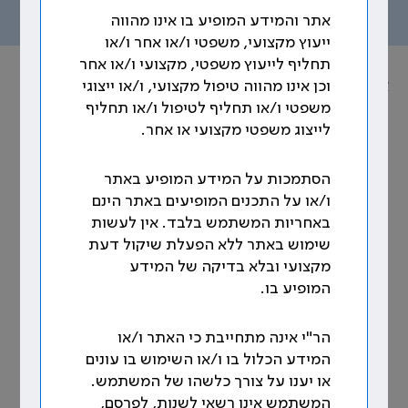
תוכן העניינים
אתר והמידע המופיע בו אינו מהווה
ייעוץ מקצועי, משפטי ו/או אחר ו/או
תחליף לייעוץ משפטי, מקצועי ו/או אחר
אוסף הסכמים הקיבוציים
וכן אינו מהווה טיפול מקצועי, ו/או ייצוגי
משפטי ו/או תחליף לטיפול ו/או תחליף
נושא: הוראות כלליות
לייצוג משפטי מקצועי או אחר.
140. ועדת מעקב
הסתמכות על המידע המופיע באתר
ו/או על התכנים המופיעים באתר הינם
תוקם ועדת מעקב בהרכב של הממונה על השכר
באחריות המשתמש בלבד. אין לעשות
והסכמי עבודה במשרד האוצר ויו"ר הוועדה
שימוש באתר ללא הפעלת שיקול דעת
הפרופסיונלית של הר"י שמתפקידה לעקוב אחר ביצוע
מקצועי ובלא בדיקה של המידע
הסכם זה ולהכריע בחילוקי דעות הנובעים ממנו ו/או
המופיע בו.
הנוגעים לו ואשר יובאו על ידי נציג המעסיקים, או נציג
הר"י, תוך חודשיים אלא אם כן הסכימו השניים על
הארכת מועד זה ובמידה שהסכימו. החלטותיה של
הר"י אינה מתחייבת כי האתר ו/או
ועדת המעקב תהיינה סופיות, תחייבנה את הצדדים
המידע הכלול בו ו/או השימוש בו עונים
להסכם זה, ותהפוכנה לחלק בלתי נפרד ממנו. [1]
או יענו על צורך כלשהו של המשתמש.
המשתמש אינו רשאי לשנות, לפרסם,