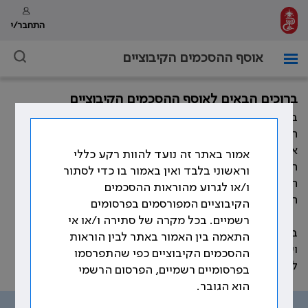
התחבר/י
אוסף ההסכמים הקיבוציים
ברוכים הבאים לאוסף ההסכמים הקיבוציים
במהלך השנים חתמה ההסתדרות הרפואית בישראל, מול
המעסיקים השונים, על הסכמים קיבוציים רבים המסדירים
את תנאי העבודה וזכויות הרופאים. כמו כן, התווספו במהלך
אמור באתר זה נועד להוות רקע כללי
השנים פסקי בוררות, נספחים להסכמים קיבוציים, נהלים,
וראשוני בלבד ואין באמור בו כדי לסתור
חוזרים ומכתבים אשר קובעים את תנאי העבודה וזכויות
ו/או לגרוע מהוראות ההסכמים
הרופאים.
הקיבוציים המפורסמים בפרסומים
רשמיים. בכל מקרה של סתירה ו/או אי
באתר זה ריכזנו את עיקר ההוראות ההסכמיות, שהוסדרו
התאמה בין האמור באתר לבין הוראות
ועוגנו בהסכמים הקיבוצים שנחתמו לאורך השנים, בהתאם
ההסכמים הקיבוציים כפי שהתפרסמו
לנושאים שמפורטים בתפריט האתר.
בפרסומיים רשמיים, הפרסום הרשמי
הוא הגובר.