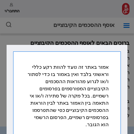
התחבר/י
אוסף ההסכמים הקיבוציים
ברוכים הבאים לאוסף ההסכמים הקיבוציים
במהלך השנים חתמה ההסתדרות הרפואית בישראל, מול
המעסיקים השונים, על הסכמים קיבוציים רבים המסדירים
את תנאי העבודה וזכויות הרופאים. כמו כן, התווספו במהלך
אמור באתר זה נועד להוות רקע כללי
השנים פסקי בוררות, נספחים להסכמים קיבוציים, נהלים,
וראשוני בלבד ואין באמור בו כדי לסתור
חוזרים ומכתבים אשר קובעים את תנאי העבודה וזכויות
ו/או לגרוע מהוראות ההסכמים
הרופאים.
הקיבוציים המפורסמים בפרסומים
רשמיים. בכל מקרה של סתירה ו/או אי
באתר זה ריכזנו את עיקר ההוראות ההסכמיות, שהוסדרו
התאמה בין האמור באתר לבין הוראות
ועוגנו בהסכמים הקיבוצים שנחתמו לאורך השנים, בהתאם
ההסכמים הקיבוציים כפי שהתפרסמו
לנושאים שמפורטים בתפריט האתר.
בפרסומיים רשמיים, הפרסום הרשמי
הוא הגובר.