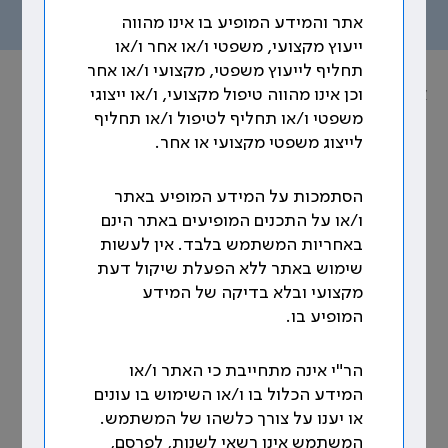
תוכן העניינים
אתר והמידע המופיע בו אינו מהווה
ייעוץ מקצועי, משפטי ו/או אחר ו/או
תחליף לייעוץ משפטי, מקצועי ו/או אחר
אוסף הסכמים הקיבוציים
וכן אינו מהווה טיפול מקצועי, ו/או ייצוגי
משפטי ו/או תחליף לטיפול ו/או תחליף
נושא: נספח א' לפרקים א'–יז': תעריפים
לייצוג משפטי מקצועי או אחר.
5. ייעוץ בין יחידתי (סעיף 41 להסכם
הסתמכות על המידע המופיע באתר
15.3.79)
ו/או על התכנים המופיעים באתר הינם
באחריות המשתמש בלבד. אין לעשות
שימוש באתר ללא הפעלת שיקול דעת
עד שעה
17.85 ₪
מקצועי ובלא בדיקה של המידע
עד שעתיים
25.13 ₪
המופיע בו.
מעל שעתיים
32.28 ₪
הר"י אינה מתחייבת כי האתר ו/או
המידע הכלול בו ו/או השימוש בו עונים
או יענו על צורך כלשהו של המשתמש.
* הסכומים נכונים לתאריך 1.1.2003.
המשתמש אינו רשאי לשנות, לפרסם,