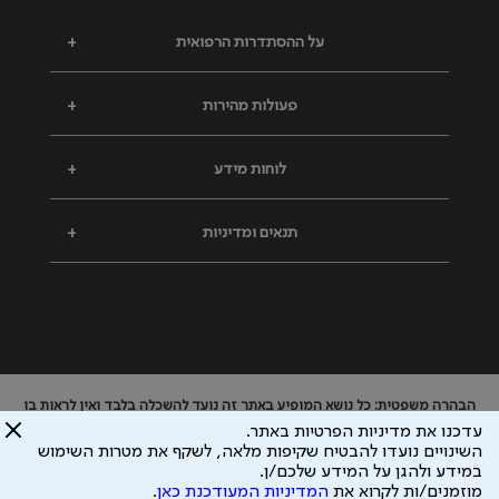
על ההסתדרות הרפואית
+
פעולות מהירות
+
לוחות מידע
+
תנאים ומדיניות
+
הבהרה משפטית: כל נושא המופיע באתר זה נועד להשכלה בלבד ואין לראות בו
ייעוץ רפואי או משפטי. אין הר"י אחראית לתוכן המתפרסם באתר זה ולכל נזק
עדכנו את מדיניות הפרטיות באתר.
שעלול להיגרם.
השינויים נועדו להבטיח שקיפות מלאה, לשקף את מטרות השימוש
ידוע לי שהר"י אוספת ושומרת מידע אישי לצורך מתן השרות וכי חלק ממנו עשוי
במידע ולהגן על המידע שלכם/ן.
להיות מועבר לצדדים שלישיים, הכל בכפוף ל
מדיניות הפרטיות
ול
תנאי השימוש
מוזמנים/ות לקרוא את
המדיניות המעודכנת כאן
.