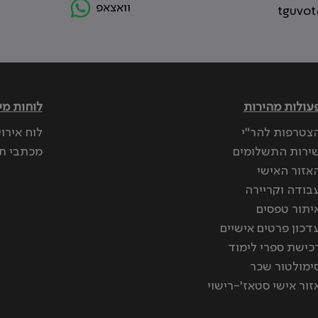
וואצאפ
tguvot
עולות מהירות
לוחות מי
צטרפות להר"י
לוח אירו
ירות התשלומים
מכתבי ת
אזור האישי
בודה וקריירה
יתור טפסים
דכון פרטים אישיים
כישת ספרי לימוד
ימולטור שכר
זור אישי סטאז'-רישוי