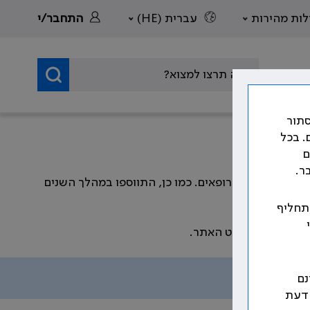
לות מהירות
עברית (HE)
התחבר/י
סתור
. בכל
ם
ר.
דה וזכויות הרופאים. כמו כן, התווספו במהלך השנים
 תחליף
שמפורטים בתפריט האתר.
נם
 דעת