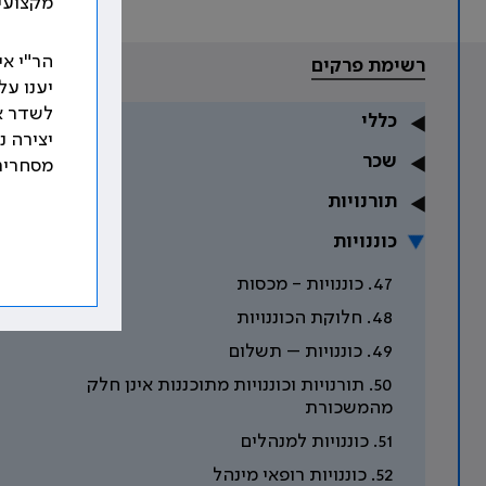
מקצועי 
הר"י אי
רשימת פרקים
יענו ע
לשדר א
כללי
יצירה נ
שכר
מסחרית
תורנויות
כוננויות
47. כוננויות - מכסות
48. חלוקת הכוננויות
49. כוננויות – תשלום
50. תורנויות וכוננויות מתוכננות אינן חלק
מהמשכורת
51. כוננויות למנהלים
52. כוננויות רופאי מינהל