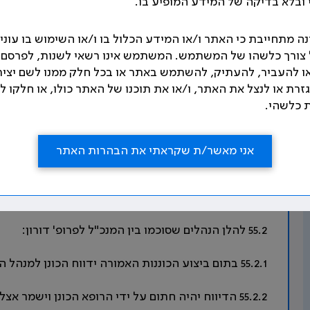
ובלא בדיקה של המידע המופיע בו.
נה מתחייבת כי האתר ו/או המידע הכלול בו ו/או השימוש בו עונים
נושא: כוננויות
ל צורך כלשהו של המשתמש. המשתמש אינו רשאי לשנות, לפרסם,
ו להעביר, להעתיק, להשתמש באתר או בכל חלק ממנו לשם יצי
55. בקרה ביצוע הסכם תורנויות וכוננויות
גזרת או לנצל את האתר, ו/או את תוכנו של האתר כולו, או חלקו 
 כלשהי.
להלן העקרונות שעליהם מושתת הבקרה על ביצוע ההסכם ב
אני מאשר/ת שקראתי את הבהרות האתר
55.1 הדיווח על ביצוע תורנויות וכוננויות חייב להיות 
על תכנון התורנויות והכוננויות, או על ידי מנהל המחלקה
על הכוננים לאשר כי בזמן הכוננות ביקרו בביה"ח.
55.2 להלן הנהלים שסוכמו בין המנכ"ל לפרופ' דורון:
55.2.1 בתום ביצוע הכוננות האמורה ידווח הכונן למנהל המחלקה על העבודה הרפואית שביצע בעת הכוננות.