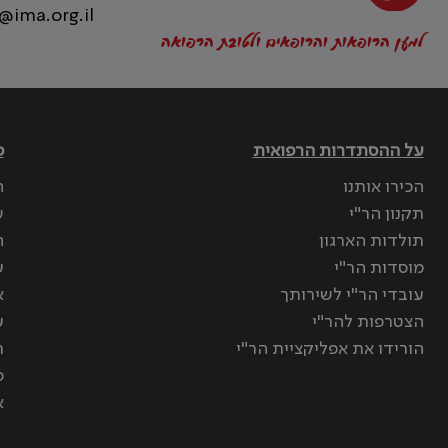
@ima.org.il
למען הרופאות והרופאים ולטובת הרפואה
על ההסתדרות הרפואית
פ
הכירו אותנו
ה
תקנון הר"י
ש
תולדות הארגון
ה
מוסדות הר"י
ע
עובדי הר"י לשירותך
א
הצטרפות להר"י
ע
הורידו את אפליקציית הר"י
ר
ס
א