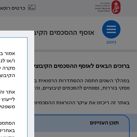
כרטיס רופא
אוסף ההסכמים הקיבוציים
ניווט
אמור בא
ו/או לג
ברוכים הבאים לאוסף ההסכמים הקיבוציים
מקרה ש
הקיבוצי
במהלך השנים חתמה ההסתדרות הרפואית בישראל, מול המעסיקי
פסקי בוררות, נספחים להסכמים קיבוציים, נהלים, חוזרים ומכ
אתר והמ
לייעוץ 
באתר זה ריכזנו את עיקר ההוראות ההסכמיות, שהוסדרו ועו
משפטי ו
תוכן העניינים
הסתמכו
באחריו