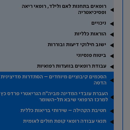
רופאים בתחנות לאם ולילד, רופאי ריאה
ופסיכיאטריה
ניכויים
הוראות כלליות
ישוב חילוקי דיעות ובוררות
ביטוח פנסיוני
עבודת רופאים בוועדות רפואיות
הסכמים קיבוציים מיוחדים – הסתדרות מדיצינית
הדסה
העברת עובדי המדינה מביה"ח הגריאטרי פרדס כץ
למרכז הרפואי שיבא תל-השומר
חטיבת הקהילה – שירותי בריאות כללית
תנאי עבודה רופאי קופת חולים לאומית