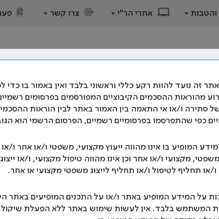
 והטבות
אתרי הר"י
צרו קשר
פעו
תר זה נועד להוות רקע כללי וראשוני בלבד ואין באמור בו כדי ל
רוע מהוראות ההסכמים הקיבוציים המפורסמים בפרסומים רשמיים
ל סתירה ו/או אי התאמה בין האמור באתר לבין הוראות ההסכמי
ים כפי שהתפרסמו בפרסומיים רשמיים, הפרסום הרשמי הוא הגוב
ם השונים, על הסכמים קיבוציים רבים המסדירים את תנאי העבו
תבים אשר קובעים את תנאי העבודה וזכויות הרופאים.
ידע המופיע בו אינו מהווה ייעוץ מקצועי, משפטי ו/או אחר ו/או
משפטי, מקצועי ו/או אחר וכן אינו מהווה טיפול מקצועי, ו/או ייצוגי
גנו בהסכמים הקיבוצים שנחתמו לאורך השנים, בהתאם לנושאים 
/או תחליף לטיפול ו/או תחליף לייצוג משפטי מקצועי או אחר.
אוסף הסכמים הקיבוציים
ת על המידע המופיע באתר ו/או על התכנים המופיעים באתר הי
ת המשתמש בלבד. אין לעשות שימוש באתר ללא הפעלת שיקול