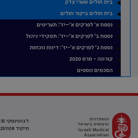
בית חולים שערי צדק
בית חולים ביקור חולים
נספח א' לפרקים א'–יז': תעריפים
נספח ב' לפרקים א'–יז': תפקידי ניהול
נספח ג' לפרקים א'-יז': דיווח נוכחות
קורונה - מרס 2020
הסכמים נוספים
ז'בוטינסקי 35 רמת גן, בניין התאומים 2
מיקוד 5251108