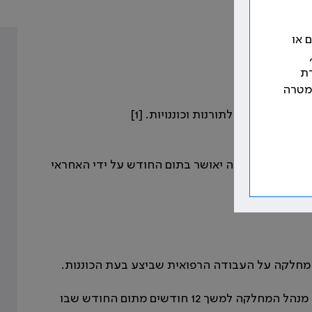
 או
רת
למטרה
כל הקשור לתורנות וכוננויות. [1]
אישי וחודשי. דיווח זה יאושר בתום החודש על ידי האחראי
.
55.2.2 הדיווח יהיה חתום על ידי הרופא הכונן וישמר אצל מנהל המחלקה למשך 12 חודשים מתום החודש שבו