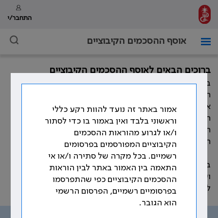
התחבר/י
אוסף ההסכמים הקיבוציים
ברוכים הבאים לאוסף ההסכמים הקיבוציים
במהלך השנים חתמה ההסתדרות הרפואית בישראל, מול
המעסיקים השונים, על הסכמים קיבוציים רבים המסדירים
את תנאי העבודה וזכויות הרופאים. כמו כן, התווספו במהלך
אמור באתר זה נועד להוות רקע כללי
השנים פסקי בוררות, נספחים להסכמים קיבוציים, נהלים,
וראשוני בלבד ואין באמור בו כדי לסתור
חוזרים ומכתבים אשר קובעים את תנאי העבודה וזכויות
ו/או לגרוע מהוראות ההסכמים
הרופאים.
הקיבוציים המפורסמים בפרסומים
רשמיים. בכל מקרה של סתירה ו/או אי
באתר זה ריכזנו את עיקר ההוראות ההסכמיות, שהוסדרו
התאמה בין האמור באתר לבין הוראות
ועוגנו בהסכמים הקיבוצים שנחתמו לאורך השנים, בהתאם
ההסכמים הקיבוציים כפי שהתפרסמו
לנושאים שמפורטים בתפריט האתר.
בפרסומיים רשמיים, הפרסום הרשמי
הוא הגובר.