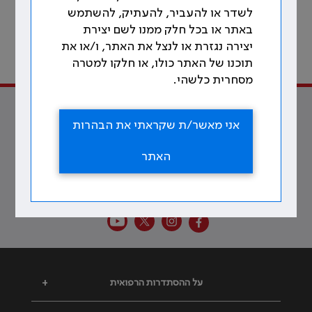
לשדר או להעביר, להעתיק, להשתמש
באתר או בכל חלק ממנו לשם יצירת
102
לתוכן עניינים
יצירה נגזרת או לנצל את האתר, ו/או את
תוכנו של האתר כולו, או חלקו למטרה
מתוך 213 עמודים
מסחרית כלשהי.
למען הרופאות והרופאים ולטובת
אני מאשר/ת שקראתי את הבהרות
הרפואה
האתר
צרו קשר
על ההסתדרות הרפואית
+