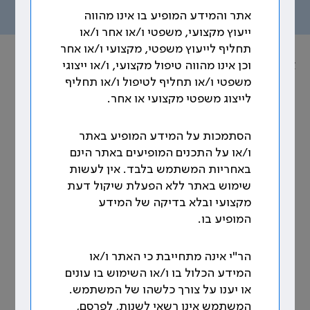
תוכן העניינים
אתר והמידע המופיע בו אינו מהווה
ייעוץ מקצועי, משפטי ו/או אחר ו/או
תחליף לייעוץ משפטי, מקצועי ו/או אחר
אוסף הסכמים הקיבוציים
וכן אינו מהווה טיפול מקצועי, ו/או ייצוגי
משפטי ו/או תחליף לטיפול ו/או תחליף
נושא: תקנים
לייצוג משפטי מקצועי או אחר.
100. בית חולים ביקור חולים - תקינה
הסתמכות על המידע המופיע באתר
ו/או על התכנים המופיעים באתר הינם
תקינה - ביה"ח יעמוד בתקינה אשר תאפשר לו לפעול
באחריות המשתמש בלבד. אין לעשות
בהתאם לרשיון המדינה (משרד הבריאות) ע"פ התקינה
שימוש באתר ללא הפעלת שיקול דעת
המקובלת בבתי"ח. [1]
מקצועי ובלא בדיקה של המידע
המופיע בו.
_____________________________
[1] הסכם קיבוצי מיום 22.11.07, ס' 32
הר"י אינה מתחייבת כי האתר ו/או
המידע הכלול בו ו/או השימוש בו עונים
או יענו על צורך כלשהו של המשתמש.
המשתמש אינו רשאי לשנות, לפרסם,