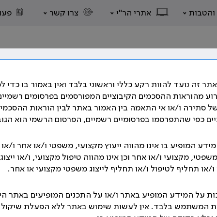
 והטבות
אתרי הר"י
צרו קשר
פעו
תר זה נועד להוות רקע כללי וראשוני בלבד ואין באמור בו כדי ל
רוע מהוראות ההסכמים הקיבוציים המפורסמים בפרסומים רשמיים
ל סתירה ו/או אי התאמה בין האמור באתר לבין הוראות ההסכמי
ים כפי שהתפרסמו בפרסומיים רשמיים, הפרסום הרשמי הוא הגוב
ם השונים, על הסכמים קיבוציים רבים המסדירים את תנאי העבו
תבים אשר קובעים את תנאי העבודה וזכויות הרופאים.
ידע המופיע בו אינו מהווה ייעוץ מקצועי, משפטי ו/או אחר ו/או
משפטי, מקצועי ו/או אחר וכן אינו מהווה טיפול מקצועי, ו/או ייצוגי
גנו בהסכמים הקיבוצים שנחתמו לאורך השנים, בהתאם לנושאים 
/או תחליף לטיפול ו/או תחליף לייצוג משפטי מקצועי או אחר.
אוסף הסכמים הקיבוציים
ת על המידע המופיע באתר ו/או על התכנים המופיעים באתר הי
ת המשתמש בלבד. אין לעשות שימוש באתר ללא הפעלת שיקול