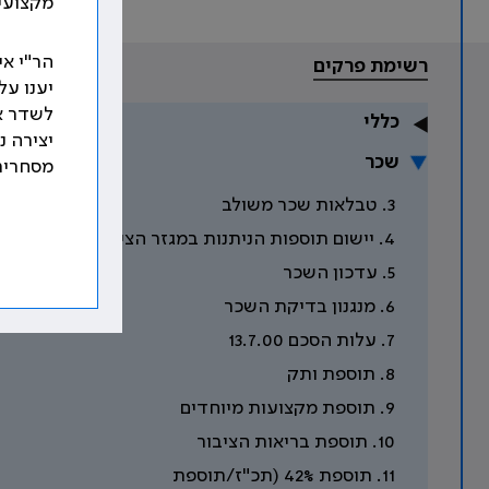
מקצועי 
הר"י אי
רשימת פרקים
יענו ע
לשדר א
כללי
יצירה נ
שכר
מסחרית
3. טבלאות שכר משולב
4. יישום תוספות הניתנות במגזר הציבורי
5. עדכון השכר
6. מנגנון בדיקת השכר
7. עלות הסכם 13.7.00
8. תוספת ותק
9. תוספת מקצועות מיוחדים
10. תוספת בריאות הציבור
11. תוספת 42% (תכ"ז/תוספת