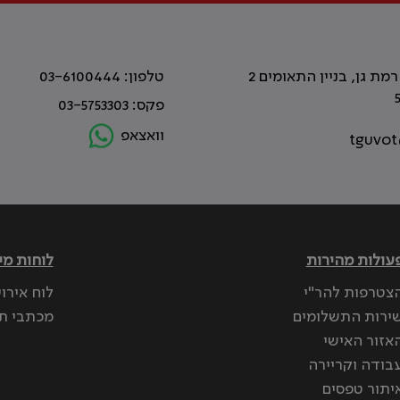
טלפון: 03-6100444
פקס: 03-5753303
וואצאפ
tguvot
עולות מהירות
לוחות מי
צטרפות להר"י
לוח אירו
ירות התשלומים
מכתבי ת
אזור האישי
בודה וקריירה
יתור טפסים