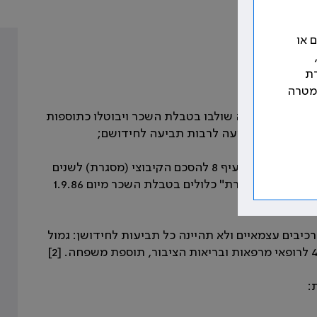
 או
רת
למטרה
35.1 תוספת השחיקה בהתאם להסכם מיום 19.1.84 ו-31.1.84 וותק שחיקה שולבו בטבלת השכר ויבוטלו כתוספות
תוספת העלות בגובה 3% על פי "הסכם העיבוי"; תוספת הדרגות על פי סעיף 8 להסכם הקיבוצי (מסגרת) לשנים
1984-1986 מיום 24.6.84 וכן קידום העובדים בדרגה על פי "הסכם המסגרת" כלולים בטבלת השכר מיום 1.9.86
רכיבים עצמאיים ולא תהיינה כל תביעות לחידושן: גמול