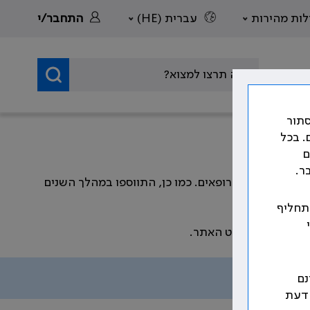
לות מהירות
עברית (HE)
התחבר/י
סתור
. בכל
ם
ר.
דה וזכויות הרופאים. כמו כן, התווספו במהלך השנים
 תחליף
שמפורטים בתפריט האתר.
נם
 דעת