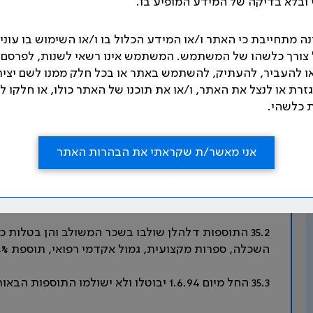
ובלא בדיקה של המידע המופיע בו.
נה מתחייבת כי האתר ו/או המידע הכלול בו ו/או השימוש בו עונים
נושא: שכר
ל צורך כלשהו של המשתמש. המשתמש אינו רשאי לשנות, לפרסם,
ו להעביר, להעתיק, להשתמש באתר או בכל חלק ממנו לשם יצי
35. שילוב וביטול תוספות
גזרת או לנצל את האתר, ו/או את תוכנו של האתר כולו, או חלקו 
 כלשהי.
עצמאיות עם הפעלת טבלת השכר מיום 1.9.86 ולא תהיה לגביהם כל תביעה לרבות תביעה לחידושם;
אני מאשר/ת שקראתי את הבהרות האתר
ומהווים חלק ממנה; [1]
35.2 התוספות דלהלן שולבו בשכר המשולב והן בטלות כ
השכלה, ספרות מקצועית, גמול אקדמי רפואי, תוספת 4% לרופאי מרפאות ובריאות הציבור, תוספת משפחה. [2]
35.3 החל מיום 1.6.94 יבוטלו ולא ישולמו התוספות הבאות: