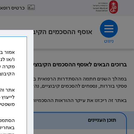
כרטיס רופא
אוסף ההסכמים הקיבוציים
ניווט
אמור בא
ו/או לג
ברוכים הבאים לאוסף ההסכמים הקיבוציים
מקרה ש
הקיבוצי
במהלך השנים חתמה ההסתדרות הרפואית בישראל, מול המעסיקי
פסקי בוררות, נספחים להסכמים קיבוציים, נהלים, חוזרים ומכ
אתר והמ
לייעוץ 
באתר זה ריכזנו את עיקר ההוראות ההסכמיות, שהוסדרו ועו
משפטי ו
תוכן העניינים
הסתמכו
באחריו