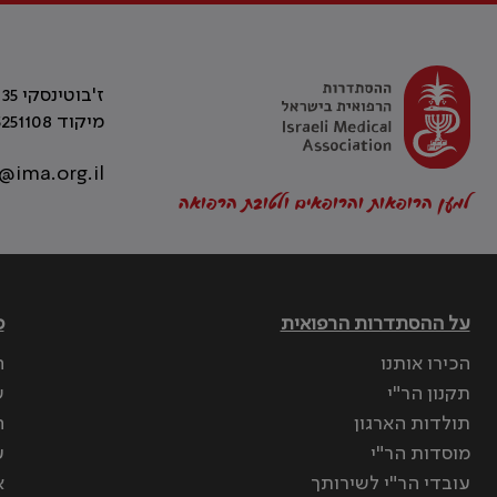
ז'בוטינסקי 35 רמת גן, בניין התאומים 2
מיקוד 5251108
@ima.org.il
למען הרופאות והרופאים ולטובת הרפואה
על ההסתדרות הרפואית
פ
הכירו אותנו
ה
תקנון הר"י
ש
תולדות הארגון
ה
מוסדות הר"י
ע
עובדי הר"י לשירותך
א