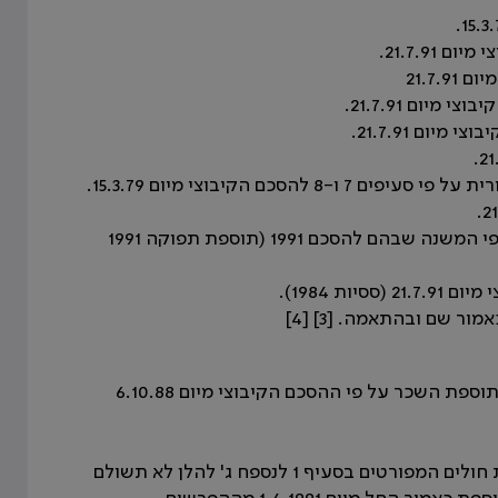
כם הקיבוצי מיום 15.3.79.
יבוטלו, החל מיום 1.6.94, סעיפים 20, 19 ו-26 על כל סעיפי המשנה שבהם להסכם 1991 (תוספת תפוקה 1991
35.4 בטבלאות השכר החדשות נכללו התוספות הבאות: תוספת השכר על פי ההסכם הקיבוצי מיום 6.10.88
35.5 תוספת רבע (1/4) משרה המשולמת לרופאים בקופת חולים המפורטים בסעיף 1 לנספח ג' להלן לא תשולם