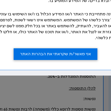
ובלא בדיקה של המידע המופיע בו.
נה מתחייבת כי האתר ו/או המידע הכלול בו ו/או השימוש בו עונים
נושא: חטיבת הקהילה – שירותי בריאות כללית
ל צורך כלשהו של המשתמש. המשתמש אינו רשאי לשנות, לפרסם,
ו להעביר, להעתיק, להשתמש באתר או בכל חלק ממנו לשם יצי
111. עדכון השכר
גזרת או לנצל את האתר, ו/או את תוכנו של האתר כולו, או חלקו 
 כלשהי.
111.1
עדכון תוספות – חטיבת הקהילה
הכלל יוגדלו ב-20% מערכן ערב חתימת הסכם
אני מאשר/ת שקראתי את הבהרות האתר
חתימת הסכם זה. [1]
התוספות המוגדלות ב-20%.
להלן התוספות:
נפשות:
נפשו