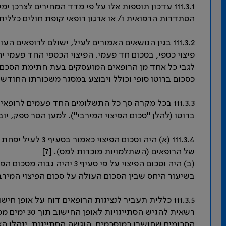
111.3.1 עדכון תוספות אלו על פי מדד המחירים לצרכ
הסתדרות הרפואית ו/ או ארגון רופאי קופת חולים כללית לב
111.3.2 בגין הנושאים האמורים לעיל, ישולם לרופאי
פיצוי כספי, בסכום חד פעמי. הפיצוי הכספי החד פעמי י
לגבי כל אחד מן הרופאים המועסקים בעת חתימת הסכם ז
כסכום ברוטו סופי וכולל ויבוצע במסגר משכורתו החודשית לחוד
ברוטו (להלן "סכום הפיצוי המירבי"). למען הסר ספק, יובהר
111.3.4 (א) היה וס
של הרופאים (השתלמויות מוכרות למס). [7]
(ב) היה וסכום הפיצוי על פי ס
בשיעור היחס שבין הסכום העולה על סכום הפיצוי המירבי 
רשאית להגיש ה
הסכומים שחושבו כמוסכמים. הוגשה הסתייגות, ינהלו הצד