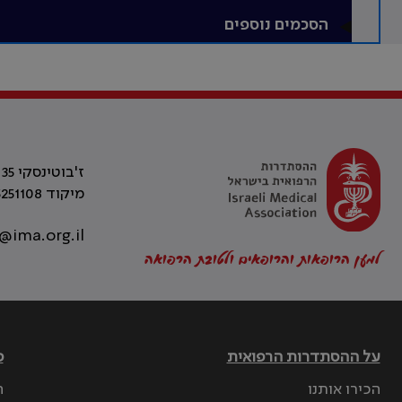
הסכמים נוספים
ז'בוטינסקי 35 רמת גן, בניין התאומים 2
מיקוד 5251108
@ima.org.il
למען הרופאות והרופאים ולטובת הרפואה
על ההסתדרות הרפואית
פ
הכירו אותנו
ה