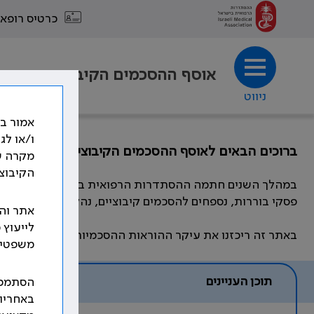
כרטיס רופא
אוסף ההסכמים הקיבוציים
ניווט
אמור בא
ו/או לג
ברוכים הבאים לאוסף ההסכמים הקיבוציים
מקרה ש
הקיבוצי
במהלך השנים חתמה ההסתדרות הרפואית בישראל, מול המעסיקי
פסקי בוררות, נספחים להסכמים קיבוציים, נהלים, חוזרים ומכ
אתר והמ
לייעוץ 
באתר זה ריכזנו את עיקר ההוראות ההסכמיות, שהוסדרו ועו
משפטי ו
תוכן העניינים
הסתמכו
באחריו