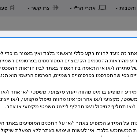
 והטבות
אתרי הר"י
צרו קשר
פעו
תר זה נועד להוות רקע כללי וראשוני בלבד ואין באמור בו כדי ל
רוע מהוראות ההסכמים הקיבוציים המפורסמים בפרסומים רשמיים
ל סתירה ו/או אי התאמה בין האמור באתר לבין הוראות ההסכמי
ים כפי שהתפרסמו בפרסומיים רשמיים, הפרסום הרשמי הוא הגוב
ם השונים, על הסכמים קיבוציים רבים המסדירים את תנאי העבו
תבים אשר קובעים את תנאי העבודה וזכויות הרופאים.
ידע המופיע בו אינו מהווה ייעוץ מקצועי, משפטי ו/או אחר ו/או
משפטי, מקצועי ו/או אחר וכן אינו מהווה טיפול מקצועי, ו/או ייצוגי
גנו בהסכמים הקיבוצים שנחתמו לאורך השנים, בהתאם לנושאים 
/או תחליף לטיפול ו/או תחליף לייצוג משפטי מקצועי או אחר.
אוסף הסכמים הקיבוציים
ת על המידע המופיע באתר ו/או על התכנים המופיעים באתר הי
ת המשתמש בלבד. אין לעשות שימוש באתר ללא הפעלת שיקול