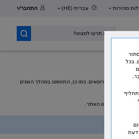
לות מהירות
עברית (HE)
התחבר/י
סתור
. בכל
ם
ר.
דה וזכויות הרופאים. כמו כן, התווספו במהלך השנים
 תחליף
שמפורטים בתפריט האתר.
נם
 דעת