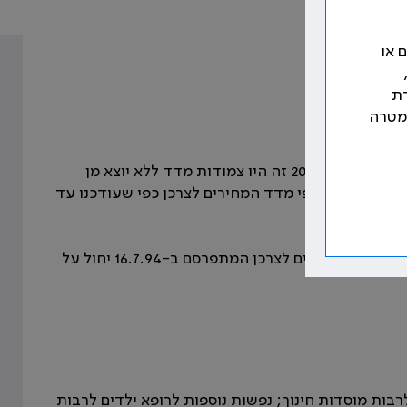
 או
רת
למטרה
כל תוספות השכר השקליות המפורטות להלן שערב חתימת הסכם 20.6.94 זה היו צמודות מדד ללא יוצא מן
 זה ימשיכו להתעדכן על פי מדד המחירים לצרכן כפי שעודכנו עד
למען הסר ספק מובהר בזאת כי עדכון תוספות השכר על פי מדד המחירים לצרכן המתפרסם ב-16.7.94 יחול על
ת נוספות לרופא כללי (משפחה) לרבות נפשות 65 ולרבות מוסדות חינוך; נפשות נוספות לרופא ילדים לרבות