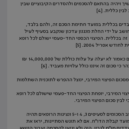
ן ימשיך ויהיה בהתאם להסכמים ולהסדרים הקיבוציים שבין
ין כללית. [4]
ם העובדים בכללית במועד חתימת הסכם זה, ולהם בלבד,
חושב על ידי החלת מנגנון עדכון שנקבע בסעיף לעיל
ה בכללית. הפיצוי הכספי החד-פעמי ישולם לכל רופא
ש אפריל 2004. [5]
111.3.3 בכל מקרה סך כל התשלומים החד פעמים לרופאים כאמור לא יעלה על עלות כוללת של 14,000,000 ₪
 כי סכום זה איננו כולל עלויות מעביד. [6]
כום הפיצוי כאמור בסעיף 3 לעיל יפחת מסכום הפיצוי המירבי, ינוצל ההפרש לתוכנית השתלמות
עיף 3 יהיה גבוה מסכום הפיצוי המירבי, יופחת הפיצוי החד-פעמי שישולם לכל רופא
לבין סכום הפיצוי המירבי.
111.3.5 כללית תעביר לנציגות הרופאים דוח על אופן חישוב הסכומים לסעיפים 3, 4 ו-5 ונציגות הרופאים תהיה
סתייגויות לאופן החישוב תוך 30 ימים ממועד קבלת הדו"ח. אם לא תוגש הסתייגות, יראו את
דים מו"מ לגביו. היה ולא יגיעו להסכמה יעבור הנושא