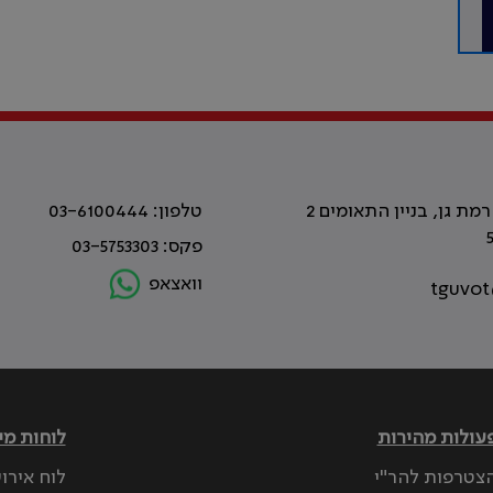
טלפון: 03-6100444
פקס: 03-5753303
וואצאפ
tguvot
עולות מהירות
לוחות מי
צטרפות להר"י
לוח אירו