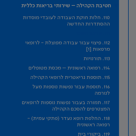
חטיבת הקהילה – שירותי בריאות כללית
110. חלות חוקת העבודה לעובדי מוסדות
ההסתדרות החדשה
111. עדכון השכר
112. פיצוי עבור עבודה מפוצלת - לרופאי
מרפאות [1]
113. תורנויות
114. רפואה ראשונית – מכסת מטופלים
115. תוספת גריאטרית לרופאי הקהילה
116. תוספת עבור נפשות נוספות מעל
לנורמה
117. תמורה בעבור נפשות נוספות לרופאים
המצטרפים להסכם הקהילה
118. החלפת רופא נעדר (פתקי עמית) -
רפואה ראשונית
119. ביקורי בית