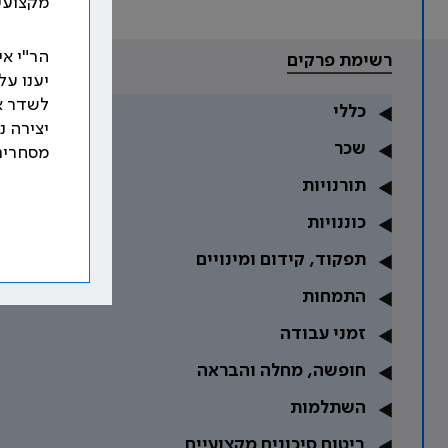
מקצועי 
הר"י אי
רשימת פרקים
יענו ע
לשדר א
כללי
יצירה נ
שכר
מסחרית
תורנויות
כוננויות
תפקוד, קידום ומינויים
התמחות
זמני עבודה
חופשה, מחלה והבראה
השתלמות
ביטוח סיכונים מקצועיים