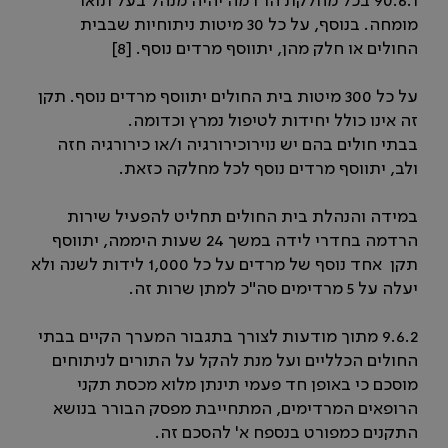
90.6.1 בכל מחלקת הרדמה יהיה מנהל בעל תואר
מומחה. בנוסף, על כל 30 מיטות ניתוחיות שבבית
החולים או חלק מהן, יתווסף מרדים נוסף. [8]
על כל 300 מיטות בית החולים יתווסף מרדים נוסף. תקן
זה אינו כולל יחידות לטיפול נמרץ וכדומה.
בבתי חולים בהם יש נוירוכירורגיה ו/או כירורגיה חזה
ולב, יתווסף מרדים נוסף לכל מחלקה כזאת.
במידה והנהלת בית החולים תחליט להפעיל שירות
הרדמה בחדרי לידה במשך 24 שעות היממה, יתווסף
תקן אחד נוסף של מרדים על כל 1,000 לידות לשנה ולא
יעלה על 5 מרדימים סה"כ למתן שרות זה.
9.6.2 מתוך מודעות לצורך בתגבור המערך הקיים בבתי
החולים הכלליים ועל מנת להקל על התורים לניתוחים
מוסכם כי באופן חד פעמי תינתן מלוא מכסת תקני
הרופאים המרדימים, המתחייבת מפסק הבורר בנושא
התקנים כמפורט בנספח א' להסכם זה.