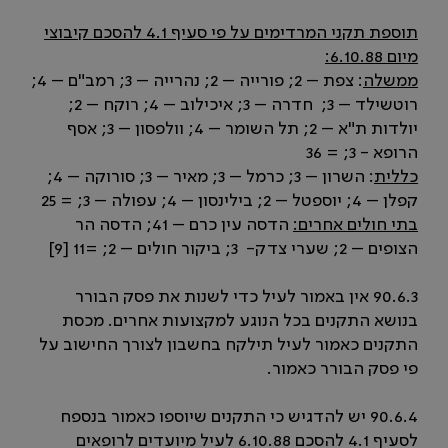
תוספת תקני המרדימים על פי סעיף 4.1 להסכם קיבוצי
מיום 6.10.88:
ממשלה
: צפת – 2; פורייה – 2; נהרייה – 3; רמב"ם – 4;
רוטשילד – 3; חדרה – 3; איכילוב – 4; רוקח – 2;
יולדות ת"א – 2; תל השומר – 4; וולפסון – 3; אסף
הרופא - 3; = 36
כללית
: השרון – 3; כרמל – 3; מאיר – 3; סורוקה – 4;
קפלן – 4; יוספטל – 2; בילינסון – 4; עפולה – 3; = 25
בתי חולים אחרים:
הדסה עין כרם – 41; הדסה הר
הצופים – 2; שערי צדק- 3; ביקור חולים – 2; =11 [9]
90.6.3 אין באמור לעיל כדי לשנות את פסק הבורר
בנושא התקנים בכל הנוגע למקצועות אחרים. מכסת
התקנים כאמור לעיל תילקח בחשבון לצורך החישוב על
פי פסק הבורר כאמור.
90.6.4 יש להדגיש כי התקנים שיוספו כאמור בנספח
לסעיף 4.1 להסכם 6.10.88 לעיל מיועדים לרופאים