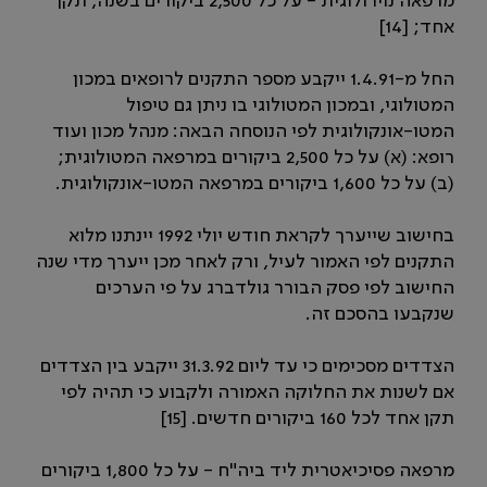
מרפאה נוירולוגית - על כל 2,500 ביקורים בשנה, תקן
אחד; [14]
החל מ-1.4.91 ייקבע מספר התקנים לרופאים במכון
המטולוגי, ובמכון המטולוגי בו ניתן גם טיפול
המטו-אונקולוגית לפי הנוסחה הבאה: מנהל מכון ועוד
רופא: (א) על כל 2,500 ביקורים במרפאה המטולוגית;
(ב) על כל 1,600 ביקורים במרפאה המטו-אונקולוגית.
בחישוב שייערך לקראת חודש יולי 1992 יינתנו מלוא
התקנים לפי האמור לעיל, ורק לאחר מכן ייערך מדי שנה
החישוב לפי פסק הבורר גולדברג על פי הערכים
שנקבעו בהסכם זה.
הצדדים מסכימים כי עד ליום 31.3.92 ייקבע בין הצדדים
אם לשנות את החלוקה האמורה ולקבוע כי תהיה לפי
תקן אחד לכל 160 ביקורים חדשים. [15]
מרפאה פסיכיאטרית ליד ביה"ח - על כל 1,800 ביקורים