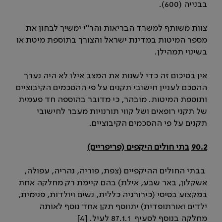
בבנייה (600).
צוות משותף למשרד הבריאות והר"י ימשיך לבחון את
מספר המיטות במדינת ישראל והצורך בתוספת מיטת או
בשינוי תמהילן.
אין בסיכום זה כדי לשנות את המצב אילו לא היה נערך
ההסכם לעניין חישובי תקנים על פי ההסכמים הקיבוציים
ותוספת המיטות. מובהר, כי מדובר בהוספה חד פעמית
של תקני רופאים ושל קווי תורנויות מעבר לחישובי
תקנים על פי ההסכמים הקיבוציים.
90.2
בתי חולים היקפים (פריפריים)
בבתי החולים ההיקפיים (צפת, פוריה, נהריה, עפולה,
אשקלון, באר שבע, אילת) בהם קיימת רק מחלקה אחת
במקצוע בסיסי (כירורגיה כללית, נשים ויולדות, פנימית,
ילדים ואורתופדית) יתווסף תקן אחד נוסף לאותה
מחלקה בנוסף לסעיף 87.1.1 לעיל. [4]