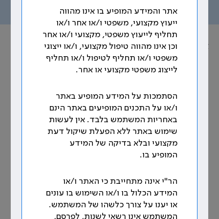
תוכן העניינים
אתר והמידע המופיע בו אינו מהווה
ייעוץ מקצועי, משפטי ו/או אחר ו/או
תחליף לייעוץ משפטי, מקצועי ו/או אחר
אוסף הסכמים הקיבוציים
וכן אינו מהווה טיפול מקצועי, ו/או ייצוגי
משפטי ו/או תחליף לטיפול ו/או תחליף
נושא: תקנים
לייצוג משפטי מקצועי או אחר.
90. תקנים בבתי החולים הכלליים
הסתמכות על המידע המופיע באתר
ו/או על התכנים המופיעים באתר הינם
90.1
באחריות המשתמש בלבד. אין לעשות
90.1.1
כללי
שימוש באתר ללא הפעלת שיקול דעת
בבתי החולים הכלליים יקבע תקן של רופא אחד על כל 5
מקצועי ובלא בדיקה של המידע
מיטות וזאת בנוסף לתקן של מנהל מחלקה ל-30 מיטות
המופיע בו.
הראשונות. על כל 8 מיטות נוספות רופא אחד נוסף.
90.1.2
"הסכם ברבש" (סיכום לגבי תוספת מיטות
הר"י אינה מתחייבת כי האתר ו/או
ותקנים) [1]
המידע הכלול בו ו/או השימוש בו עונים
או יענו על צורך כלשהו של המשתמש.
סוכם על תוספת חד-פעמית של תקני רופאים. התוספת
המשתמש אינו רשאי לשנות, לפרסם,