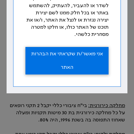
האמורה תהיה מעבר לתוספת התקנים המתחייבים
לשדר או להעביר, להעתיק, להשתמש
מחישובי התקנים כתוצאה מההסכם הקיבוצי ומפסיקת
באתר או בכל חלק ממנו לשם יצירת
הבורר גולדברג. [2]
יצירה נגזרת או לנצל את האתר, ו/או את
תוכנו של האתר כולו, או חלקו למטרה
למערכת האשפוזית יתווספו 360 תקני רופאים, כאמור
מסחרית כלשהי.
מעבר לחישובי התקנים, בפריסה שתסוכם באופן הבא:
[3]
אני מאשר/ת שקראתי את הבהרות
מחלקה פנימית:
בי"ח ציבורי כללי יקבל 3 תקני רופאים
האתר
על כל מחלקה פנימית שיש בה מ-30 מיטות תקניות
ומעלה ואחוז התפוסה הממוצעת בה בשנת 1996 עלה
על 80%. על מחלקות הפנימיות שבהן פחות מ-30
מיטות, תסוכם התוספת בהסכמה בין הצדדים.
מחלקה כירורגית:
בי"ח ציבורי כללי יקבל 2 תקני רופאים
על כל מחלקה כירורגית בת 30 מיטות תקניות ומעלה
שאחוז התפוסה בה בשנת 1996, היה 80%.