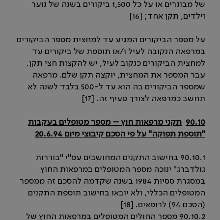
של מבוגרים או על כל 1,500 ביקורים בשנה של נוער
וילדים, תקן אחד; [16]
על מספר הביקורים המגיע עד למחצית מספר הביקורים
במרפאה הנקובה לעיל ו/או תוספת של ביקורים עד
למחצית הביקורים כנקוב לעיל, יש להקצות חצי תקן.
עבר המספר את המחצית, יוקצה תקן שלם. מרפאה
שמספר הביקורים בה הוא עד ל-500 בלבד לשנה לא
תחשב כמרפאה לצורך סעיף זה. [17]
90.10
תקני מרפאות חוץ
–
מספר מטופלים בעקבות
"תוספת תפוקה" על פי הסכם קיבוצי מיום 20.6.94
90.10.1 בחישוב התקנים המחושבים עפ"י "בוררות
גולדברג" ינוכה מספר המטופלים במרפאות החוץ
במסגרת ססיות 1984 בשנה שקדמה להסכם זה ממספר
המטופלים הכללי, ולא יובאו בחישוב תוספת התקנים
(הסכם 94) לרופאים. [18]
90.10.2 מספר החולים המטופלים במרפאות החוץ של