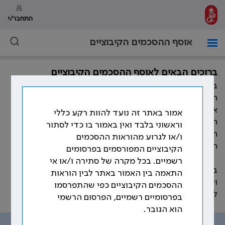
התחבר/י
אוסף ההסכמים הקיבוציים
ברוכים הבאים לאוסף ההסכמים הקיבוציים
במהלך השנים חתמה ההסתדרות הרפואית בישראל, מול
המעסיקים השונים, על הסכמים קיבוציים רבים המסדירים
את תנאי העבודה וזכויות הרופאים. כמו כן, התווספו במהלך
אמור באתר זה נועד להוות רקע כללי
השנים פסקי בוררות, נספחים להסכמים קיבוציים, נהלים,
וראשוני בלבד ואין באמור בו כדי לסתור
חוזרים ומכתבים אשר קובעים את תנאי העבודה וזכויות
ו/או לגרוע מהוראות ההסכמים
הרופאים.
הקיבוציים המפורסמים בפרסומים
רשמיים. בכל מקרה של סתירה ו/או אי
באתר זה ריכזנו את עיקר ההוראות ההסכמיות, שהוסדרו
התאמה בין האמור באתר לבין הוראות
ועוגנו בהסכמים הקיבוצים שנחתמו לאורך השנים, בהתאם
ההסכמים הקיבוציים כפי שהתפרסמו
לנושאים שמפורטים בתפריט האתר.
בפרסומיים רשמיים, הפרסום הרשמי
הוא הגובר.