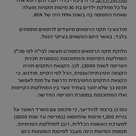
מחלקת ילדים:
בי"ח ציבורי כללי יקבל תקן רופא אחד
על כל מחלקת ילדים בת 30 מיטות תקניות ומעלה
שאחוז התפוסה בה בשנת 1996 היה של 80%.
מודגש כי תקני הרופאים מיועדים לרופאים מתמחים
בלבד, באשר הינם הנושאים בעיקר הנטל.
חלוקת תקני הרופאים כמפורט תעשה לבי"ח לפי סה"כ
המחלקות הקיימות והמתוכננות (במסגרת תכנית
הפריסה לשנת 2000). לכן. הקצאת התקנים תהיה
הקצאה חטיבתית/אגפית, הכל לפי הקיים. מודגש, כי
הקצאת התקנים החטיבתית נדרשת על מנת לאפשר
תכנון כך שלא יווצר בעתיד פער בין המחלקות הקיימות
ואלו המתוכננות במסגרת הפריסה החדשה.
כמו כן ברצוני להודיעך, כי סיכמנו עם משרד האוצר על
בניית 1,200 מיטות שיתווספו (בפריסה עד שנת 2000)
למערכת האשפוז הכללית, רובן למחלקות הפנימיות.
תוספת המיטות הינה מעבר למיטות הנמצאות כיום