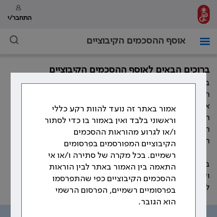
התחבר/י
אוסף ההסכמים הקיבוציים
ברוכים הבאים לאוסף ההסכמים הקיבוציים
במהלך השנים חתמה ההסתדרות הרפואית בישראל, מול
המעסיקים השונים, על הסכמים קיבוציים רבים המסדירים
את תנאי העבודה וזכויות הרופאים. כמו כן, התווספו במהלך
אמור באתר זה נועד להוות רקע כללי
השנים פסקי בוררות, נספחים להסכמים קיבוציים, נהלים,
וראשוני בלבד ואין באמור בו כדי לסתור
חוזרים ומכתבים אשר קובעים את תנאי העבודה וזכויות
ו/או לגרוע מהוראות ההסכמים
הרופאים.
הקיבוציים המפורסמים בפרסומים
רשמיים. בכל מקרה של סתירה ו/או אי
באתר זה ריכזנו את עיקר ההוראות ההסכמיות, שהוסדרו
התאמה בין האמור באתר לבין הוראות
ועוגנו בהסכמים הקיבוצים שנחתמו לאורך השנים, בהתאם
ההסכמים הקיבוציים כפי שהתפרסמו
לנושאים שמפורטים בתפריט האתר.
בפרסומיים רשמיים, הפרסום הרשמי
הוא הגובר.