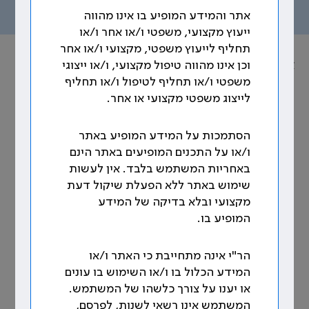
תוכן העניינים
אתר והמידע המופיע בו אינו מהווה
ייעוץ מקצועי, משפטי ו/או אחר ו/או
תחליף לייעוץ משפטי, מקצועי ו/או אחר
אוסף הסכמים הקיבוציים
וכן אינו מהווה טיפול מקצועי, ו/או ייצוגי
משפטי ו/או תחליף לטיפול ו/או תחליף
נושא: הוראות כלליות
לייצוג משפטי מקצועי או אחר.
145. תנאים שנקבעו בעבר
הסתמכות על המידע המופיע באתר
ו/או על התכנים המופיעים באתר הינם
תנאים שנקבעו בעבר בין הצדדים בהסכמים קיבוציים,
באחריות המשתמש בלבד. אין לעשות
או בהסדרים קיבוציים, או בהתחייבויות אחרות שבכתב,
שימוש באתר ללא הפעלת שיקול דעת
יוסיפו להיות תקפים בתקופת הסכם זה, אלא אם תוקנו
מקצועי ובלא בדיקה של המידע
או בוטלו במפורש על ידי הוראה מהוראות הסכם זה. [1]
המופיע בו.
__________________________
הר"י אינה מתחייבת כי האתר ו/או
[1] הסכם קיבוצי מיום 13.7.00 ס' 23.2.
המידע הכלול בו ו/או השימוש בו עונים
או יענו על צורך כלשהו של המשתמש.
המשתמש אינו רשאי לשנות, לפרסם,