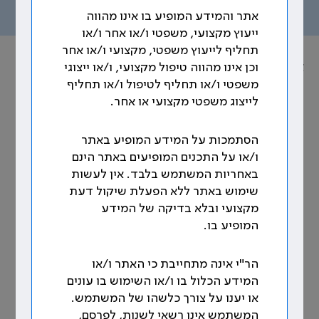
תוכן העניינים
אתר והמידע המופיע בו אינו מהווה
ייעוץ מקצועי, משפטי ו/או אחר ו/או
תחליף לייעוץ משפטי, מקצועי ו/או אחר
אוסף הסכמים הקיבוציים
וכן אינו מהווה טיפול מקצועי, ו/או ייצוגי
משפטי ו/או תחליף לטיפול ו/או תחליף
נושא: תפקוד, קידום ומינויים
לייצוג משפטי מקצועי או אחר.
64. הקמת מבנה חטיבתי בבתי החולים
הסתמכות על המידע המופיע באתר
ו/או על התכנים המופיעים באתר הינם
החל מ-1.1.95 תוקמנה חטיבות בכל בית חולים בן 500
באחריות המשתמש בלבד. אין לעשות
מיטות כלליות ומעלה. [1]
שימוש באתר ללא הפעלת שיקול דעת
מקצועי ובלא בדיקה של המידע
64.1 חטיבה היא צבר של מחלקות, מכונים, שירותים
המופיע בו.
ויחידות הנמצאים כולם באותו בית חולים והנם בעלי
זיקה משותפת או עניין משותף בהתאם לתנאים הקיימים
באותו בית חולים. [2] [3]
הר"י אינה מתחייבת כי האתר ו/או
המידע הכלול בו ו/או השימוש בו עונים
64.2 כמנהל חטיבה ייבחר מנהל מחלקה/יחידה או סגן
או יענו על צורך כלשהו של המשתמש.
מנהל מחלקה בכיר/ או סגן מנהל מחלקה שהינו בעל
המשתמש אינו רשאי לשנות, לפרסם,