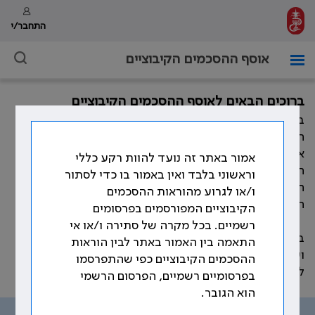
התחבר/י
אוסף ההסכמים הקיבוציים
ברוכים הבאים לאוסף ההסכמים הקיבוציים
במהלך השנים חתמה ההסתדרות הרפואית בישראל, מול
המעסיקים השונים, על הסכמים קיבוציים רבים המסדירים
את תנאי העבודה וזכויות הרופאים. כמו כן, התווספו במהלך
אמור באתר זה נועד להוות רקע כללי
השנים פסקי בוררות, נספחים להסכמים קיבוציים, נהלים,
וראשוני בלבד ואין באמור בו כדי לסתור
חוזרים ומכתבים אשר קובעים את תנאי העבודה וזכויות
ו/או לגרוע מהוראות ההסכמים
הרופאים.
הקיבוציים המפורסמים בפרסומים
רשמיים. בכל מקרה של סתירה ו/או אי
באתר זה ריכזנו את עיקר ההוראות ההסכמיות, שהוסדרו
התאמה בין האמור באתר לבין הוראות
ועוגנו בהסכמים הקיבוצים שנחתמו לאורך השנים, בהתאם
ההסכמים הקיבוציים כפי שהתפרסמו
לנושאים שמפורטים בתפריט האתר.
בפרסומיים רשמיים, הפרסום הרשמי
הוא הגובר.