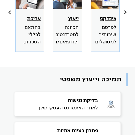
עריכת
ה
ייעוץ
אינדקס
קורות
עמ
קריירה
הרופאים
בהתאם
וע
הכוונה
לפרסם
חיים
לי
במפנה
והרופאות
לכללי
קו
לסטודנטים/ות
שירותיך
מקצועיים
הטכניון,
קי
ולרופאים/ות
למטופלים
בעברית
עד 2
חדשים
עמודים
תמיכה וייעוץ משפטי
בדיקת נגישות
לאתר האינטרנט העסקי שלך
פתרון בעיות אתיות