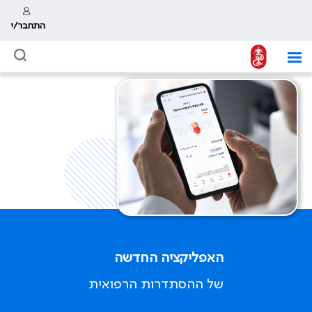
התחבר/י
האפליקציה החדשה
של ההסתדרות הרפואית