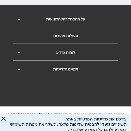
על ההסתדרות הרפואית
+
פעולות מהירות
+
לוחות מידע
+
תנאים ומדיניות
+
הבהרה משפטית: כל נושא המופיע באתר זה נועד להשכלה בלבד ואין לראות בו
עדכנו את מדיניות הפרטיות באתר.
ייעוץ רפואי או משפטי. אין הר"י אחראית לתוכן המתפרסם באתר זה ולכל נזק
השינויים נועדו להבטיח שקיפות מלאה, לשקף את מטרות השימוש
שעלול להיגרם.
במידע ולהגן על המידע שלכם/ן.
ידוע לי שהר"י אוספת ושומרת מידע אישי לצורך מתן השרות וכי חלק ממנו עשוי