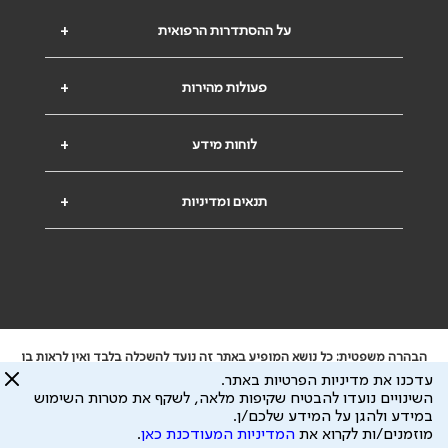
על ההסתדרות הרפואית
+
פעולות מהירות
+
לוחות מידע
+
תנאים ומדיניות
+
הבהרה משפטית: כל נושא המופיע באתר זה נועד להשכלה בלבד ואין לראות בו
ייעוץ רפואי או משפטי. אין הר"י אחראית לתוכן המתפרסם באתר זה ולכל נזק
עדכנו את מדיניות הפרטיות באתר.
שעלול להיגרם.
השינויים נועדו להבטיח שקיפות מלאה, לשקף את מטרות השימוש
ידוע לי שהר"י אוספת ושומרת מידע אישי לצורך מתן השרות וכי חלק ממנו עשוי
במידע ולהגן על המידע שלכם/ן.
להיות מועבר לצדדים שלישיים, הכל בכפוף ל
מדיניות הפרטיות
ול
תנאי השימוש
מוזמנים/ות לקרוא את
המדיניות המעודכנת כאן
.
כל הזכויות על המידע באתר שייכות להסתדרות הרפואית בישראל.