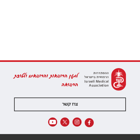
למען הרופאות והרופאים ולטובת
הרפואה
צרו קשר