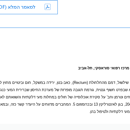
למאמר המלא (PDF)
מרכז רפואי סוראסקי, תל-אביב
ון שילשול, דמם מהחלחולת (
Rectum
), כאב-בטן, ירידה במשקל, חום וביטויים מחוץ 
א שבפרט חשוף גנטית, גורמת תגובה מופרזת של מערכת החיסון שברירית המעי כנג
ווחים וטרמן וחב' על סקירת אוכלוסייה של חולים במחלות מעי דלקתיות והשוואתם לאו
20
, בגן לאינטרליקין 13 ובכרומוזום 5. המחברים מדווחים על היעדר קשר כזה, 
עי דלקתיות ולטיפול בהן.