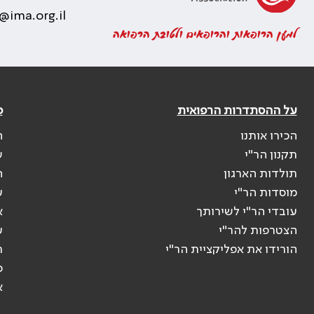
@ima.org.il
למען הרופאות והרופאים ולטובת הרפואה
על ההסתדרות הרפואית
פ
הכירו אותנו
ה
תקנון הר"י
ש
תולדות הארגון
ה
מוסדות הר"י
ע
עובדי הר"י לשירותך
א
הצטרפות להר"י
ע
הורידו את אפליקציית הר"י
ר
ס
א