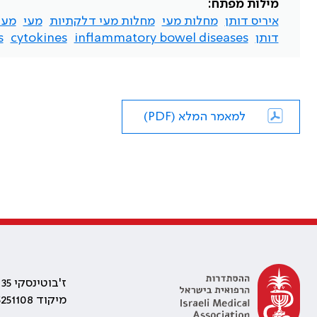
מילות מפתח:
איריס דותן
מחלות מעי
מחלות מעי דלקתיות
מעי
מעי
דותן
inflammatory bowel diseases
cytokines
s
למאמר המלא (PDF)
ז'בוטינסקי 35 רמת גן, בניין התאומים 2
מיקוד 5251108