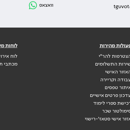
וואצאפ
tguvot
עולות מהירות
לוחות מי
צטרפות להר"י
לוח אירו
ירות התשלומים
מכתבי ת
אזור האישי
בודה וקריירה
יתור טפסים
דכון פרטים אישיים
כישת ספרי לימוד
ימולטור שכר
זור אישי סטאז'-רישוי