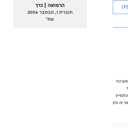
הרפואה | כרך
חוברת 1, נובמבר 2006
עמ׳
למערכת
ד
כלוסיית
ובמאמר זה נדון