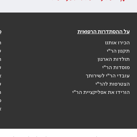
על ההסתדרות הרפואית
פ
הכירו אותנו
ה
תקנון הר"י
ש
תולדות הארגון
ה
מוסדות הר"י
ע
עובדי הר"י לשירותך
א
הצטרפות להר"י
ע
הורידו את אפליקציית הר"י
ר
ס
א