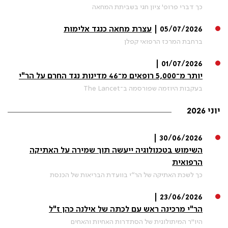
כך דברי פרופ' ציון חגי בשביתת המחאה
05/07/2026 |
עצרת מחאה כנגד אלימות
ברחבת המרכז הרפואי קפלן
01/07/2026 |
יותר מ־5,000 רופאים מ־46 מדינות נגד החרם על הר"י
בעקבות היוזמה שפורסמה ב־The Lancet
יוני 2026
30/06/2026 |
השימוש בטכנולוגיה ייעשה תוך שמירה על האתיקה
הרפואית
כך לשכת האתיקה של הר״י בוועדת הבריאות של הכנסת
23/06/2026 |
הר"י מרכינה ראש עם לכתה של אילנה כהן ז"ל
היו"ר המיתולוגית של הסתדרות האחיות והאחים