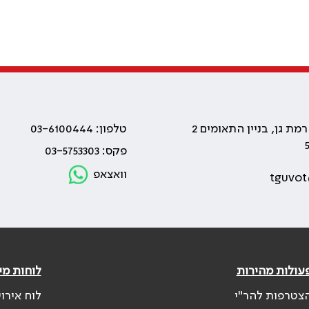
טלפון: 03-6100444
פקס: 03-5753303
וואצאפ
tguvot
עולות מהירות
לוחות מי
צטרפות להר"י
לוח אירו