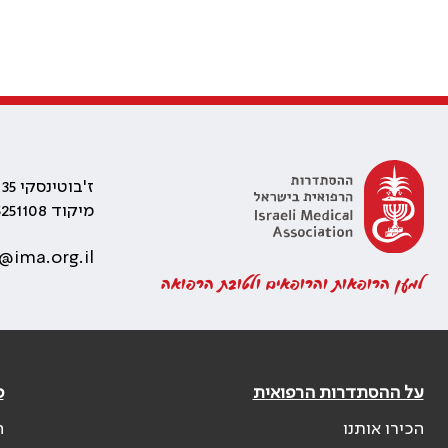
ז'בוטינסקי 35 רמת גן, בניין התאומים 2
מיקוד 5251108
@ima.org.il
למען הרופאות והרופאים ולטובת הרפואה
על ההסתדרות הרפואית
פ
הכירו אותנו
ה