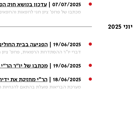
07/07/2025 |
עדכון בנושא חוק הפחתת 
מכתבו של פרופ' ציון חגי לרופאות והרופאים
יוני 2025
19/06/2025 |
הפגיעה בבית החולים
דברי יו"ר ההסתדרות הרפואית, פרופ' ציון ח
19/06/2025 |
מכתבו של יו״ר הר״י ל WMA בעקבות המתקפה הנפשעת על בית החולים ס
18/06/2025 |
הר"י מחזקת את ידיה
מערכת הבריאות פועלת בהתאם להנחיות הה