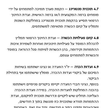
4.7
תוכנית מנטורינג
– הקמת מערך תמיכה למתמחים על ידי
מומחים ברמה המקצועית ו/או ברמה האישית. ועדת החינוך
הרפואי תסייע בהקמת תוכנית מנטורינג במחלקות השונות
ותמליץ על קיום הכשרה מתאימה למשתתפים.
4.8
קיום פעילויות הכשרה
– ועדת החינוך הרפואי תמליץ
להנהלת המוסד על פעילויות חינוכיות ואחרות לשמירת איכות
ההתמחות וקידומה, בהן הכשרות לפיתוח סגל ההוראה במוסד
והכשרות למתמחים עצמם.
4.9
ועדות הכרה
– יו"ר הוועדה או נציגו ישתתפו בשיחות
הסיכום של ביקורי ועדות ההכרה. מומלץ שישתתפו אף בתחילת
הביקור.
בנוסף, נציגי חברי הוועדה יקיימו ביקורים פנימיים וישתתפו
בהכנה המחלקות לוועדות ההכרה. במידה וועדת ההכרה
העליונה תחליט שיש ליקויים ונדרשת תוכנית לתיקונם, ועדת
ההתמחות תוודא שתוכנית כזו מוגשת בתוך 3 חודשים,
ושההערות יתוקנו בתוך 6 חודשים. יחד עם זאת, האחריות