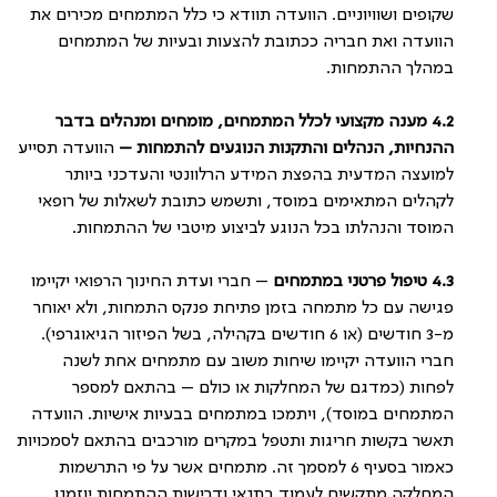
שקופים ושוויוניים. הוועדה תוודא כי כלל המתמחים מכירים את
הוועדה ואת חבריה ככתובת להצעות ובעיות של המתמחים
במהלך ההתמחות.
4.2
מענה מקצועי לכלל המתמחים, מומחים ומנהלים בדבר
ההנחיות, הנהלים והתקנות הנוגעים להתמחות –
הוועדה תסייע
למועצה המדעית בהפצת המידע הרלוונטי והעדכני ביותר
לקהלים המתאימים במוסד, ותשמש כתובת לשאלות של רופאי
המוסד והנהלתו בכל הנוגע לביצוע מיטבי של ההתמחות.
4.3
טיפול פרטני במתמחים
– חברי ועדת החינוך הרפואי יקיימו
פגישה עם כל מתמחה בזמן פתיחת פנקס התמחות, ולא יאוחר
מ-3 חודשים (או 6 חודשים בקהילה, בשל הפיזור הגיאוגרפי).
חברי הוועדה יקיימו שיחות משוב עם מתמחים אחת לשנה
לפחות (כמדגם של המחלקות או כולם – בהתאם למספר
המתמחים במוסד), ויתמכו במתמחים בבעיות אישיות. הוועדה
תאשר בקשות חריגות ותטפל במקרים מורכבים בהתאם לסמכויות
כאמור בסעיף 6 למסמך זה. מתמחים אשר על פי התרשמות
המחלקה מתקשים לעמוד בתנאי ודרישות ההתמחות יוזמנו