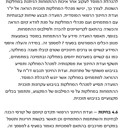
להנהלת המוסד לעקוב אחר איכות ההתמחות הניתנת במחלקות
השונות. לצורך כך, יגישו מנהלי המחלקות תוכנית הוראה אל יו"ר
ועדת החינוך הרפואי המוסדית. הוועדה תבצע שיחות קבוצתיות
עם המתמחים ועם מנהלי המחלקות על מנת לוודא קיום הוראה
והכשרה בהתאם לקריטריונים להכרה ולסילבוס ההתמחות.
בנוסף, תאסוף הוועדה מידע על ההתמחות במוסד באמצעות
מגוון הכלים המפורטים בסעיף 7 למסמך זה. במידה והעלה איסוף
המידע קשיים או צרכים חינוכיים שטרם קיבלו מענה במחלקה,
כמו גם קשיים במערכות יחסים במחלקה ובתמיכה במתמחים,
תשקף ועדת החינוך את מסקנותיה למנהל המחלקה ותסייע
בגיבוש משותף של פתרונות. ועדת החינוך תגבש דו"ח על
ההוראה למתמחים במחלקה אשר יוגש להנהלת המוסד.
הוועדה תסייע למנהלי המחלקות בגיבוש עקרונות תוכנית
ההתמחות במחלקות על פי הסילבוס של המקצוע, ותתמוך בכלים
מקצועיים בגיבוש תוכנית.
4.6
בחינות
– ועדת החינוך הרפואי תקדם קיומם של קורסי הכנה
לבחינות והשתתפות המתמחים וכן תאשר בקשות חריגות ותטפל
במקרים מורכבים בהתאם לסמכויות כאמור בסעיף 6 למסמך זה.