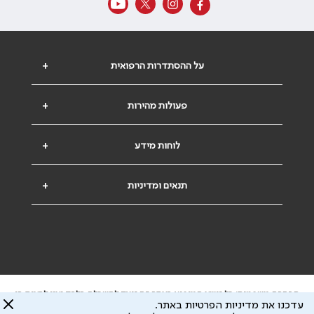
על ההסתדרות הרפואית
+
פעולות מהירות
+
לוחות מידע
+
תנאים ומדיניות
+
הבהרה משפטית: כל נושא המופיע באתר זה נועד להשכלה בלבד ואין לראות בו
עדכנו את מדיניות הפרטיות באתר.
ייעוץ רפואי או משפטי. אין הר"י אחראית לתוכן המתפרסם באתר זה ולכל נזק