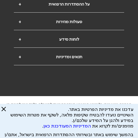
על ההסתדרות הרפואית
+
פעולות מהירות
+
לוחות מידע
+
תנאים ומדיניות
+
הבהרה משפטית: כל נושא המופיע באתר זה נועד להשכלה בלבד ואין לראות בו
עדכנו את מדיניות הפרטיות באתר.
ייעוץ רפואי או משפטי. אין הר"י אחראית לתוכן המתפרסם באתר זה ולכל נזק
השינויים נועדו להבטיח שקיפות מלאה, לשקף את מטרות השימוש
שעלול להיגרם.
במידע ולהגן על המידע שלכם/ן.
ידוע לי שהר"י אוספת ושומרת מידע אישי לצורך מתן השרות וכי חלק ממנו עשוי
מוזמנים/ות לקרוא את
המדיניות המעודכנת כאן
.
להיות מועבר לצדדים שלישיים, הכל בכפוף ל
מדיניות הפרטיות
ול
תנאי השימוש
כל הזכויות על המידע באתר שייכות להסתדרות הרפואית בישראל.
בהמשך שימוש באתר ובשירותי ההסתדרות הרפואית בישראל, אתם/ן