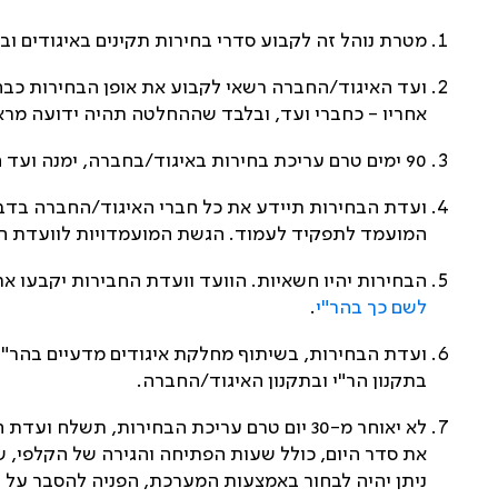
מטרת נוהל זה לקבוע סדרי בחירות תקינים באיגודים ו
ועד האיגוד/החברה רשאי לקבוע את אופן הבחירות כבחי
אחריו - כחברי ועד, ובלבד שההחלטה תהיה ידועה מרא
90 ימים טרם עריכת בחירות באיגוד/בחברה, ימנה ועד האיגוד/החברה ועדת בחירות בת שלושה חברים בלתי תלויים, שאינם מועמדים לתפקיד נושא משרה באיגוד/בחברה.
ועדת הבחירות תיידע את כל חברי האיגוד/החברה בדבר
המועמד לתפקיד לעמוד. הגשת המועמדויות לוועדת הבחירות תיעשה לא יאוחר
הבחירות יהיו חשאיות. הוועד וועדת החבירות יקבעו א
לשם כך בהר"י
.
ועדת הבחירות, בשיתוף מחלקת איגודים מדעיים בהר"י,
בתקנון הר"י ובתקנון האיגוד/החברה.
לא יאוחר מ-30 יום טרם עריכת הבחירות, 
את סדר היום, כולל שעות הפתיחה והגירה של הקלפי, ש
ניתן יהיה לבחור באמצעות המערכת, הפניה להסבר על