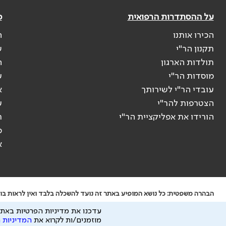
על ההסתדרות הרפואית
פ
הכירו אותנו
ה
תקנון הר"י
ש
תולדות הארגון
ה
מוסדות הר"י
ע
עובדי הר"י לשירותך
א
הצטרפות להר"י
ע
הורידו את אפליקציית הר"י
ר
ס
א
הבהרה משפטית: כל נושא המופיע באתר זה נועד להשכלה בלבד ואין לראות בו י
ידוע לי שהר"י אוספת ושומרת מידע אישי לצורך מתן השרות וכי חלק ממנו עשוי
עדכנו את מדיניות הפרטיות באתר
כל הזכויות על המידע באתר שייכות להסתדרות הרפואית בישראל.
מוזמנים/ות לקרוא את
המדיניות 