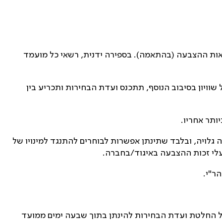
אות ההצבעה (בהתאמה). בספירה ידנית, רשאי כל מועמד
שוויון בסיבוב הנוסף, תתכנס ועדת הבחירות ותכריע בין
ותר אחריו.
לויה, ובלבד שתינתן אפשרות לבוחרים להתנגד למינויו של
ר"י.
בחירות של האיגוד/החברה. על החלטת ועדת הבחירות להינתן בתוך שבעה ימים ממועד