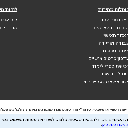
עולות מהירות
לוחות מי
צטרפות להר"י
לוח אירו
ירות התשלומים
מכתבי ת
אזור האישי
בודה וקריירה
יתור טפסים
דכון פרטים אישיים
כישת ספרי לימוד
ימולטור שכר
זור אישי סטאז'-רישוי
יעוץ רפואי או משפטי. אין הר"י אחראית לתוכן המתפרסם באתר זה ולכל נזק שעלול
 להיות מועבר לצדדים שלישיים, הכל בכפוף ל
מדיניות הפרטיות
ול
תנאי השימוש
.
השינויים נועדו להבטיח שקיפות מלאה, לשקף את מטרות השימוש במידע
המעודכנת כאן
.