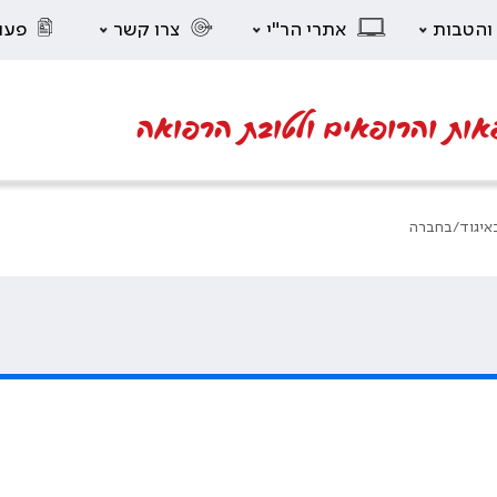
 והטבות
אתרי הר"י
צרו קשר
פעו
אות והרופאים ולטובת הרפואה
באיגוד/בחברה