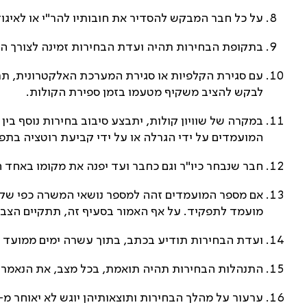
על כל חבר המבקש להסדיר את חובותיו להר"י או לאיגוד/לחברה לעשות כן ע
בתקופת הבחירות תהיה ועדת הבחירות זמינה לצורך הת
עם סגירת הקלפיות או סגירת המערכת האלקטרונית, תת
לבקש להציב משקיף מטעמו בזמן ספירת הקולות.
במקרה של שוויון קולות, יתבצע סיבוב בחירות נוסף בי
המועמדים על ידי הגרלה או על ידי קביעת רוטציה בת
חבר שנבחר כיו"ר וגם כחבר ועד יפנה את מקומו באחד ה
אם מספר המועמדים זהה למספר נושאי המשרה כפי שקבו
מועמד לתפקיד. על אף האמור בסעיף זה, תתקיים הצבעה חשאית אף במקרה זה על פי ד
ועדת הבחירות תודיע בכתב, בתוך עשרה ימים ממועד הב
התנהלות הבחירות תהיה תואמת, בכל מצב, את הנאמר ב