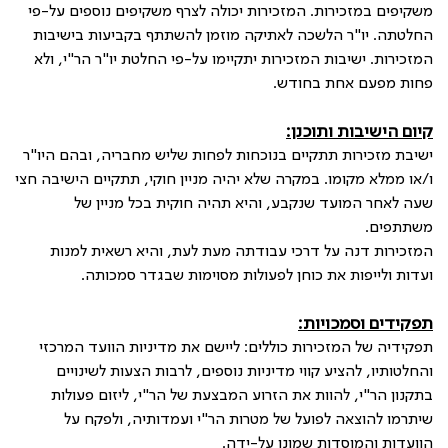
משקיפים במזכירות. המזכירות יכולה לצרף משקיפים נוספים על-פי
החלטתה. יו"ר הלשכה לאתיקה מוזמן להשתתף בקביעות בישיבות
המזכירות. ישיבות המזכירות יתקיימו על-פי החלטת יו"ר הר"י, ולא
פחות מפעם אחת בחודש.
קיום הישיבות ותוכנן:
ישיבת מזכירות תתקיים בנוכחות לפחות שליש מחבריה, ובהם היו"ר
ו/או ממלא מקומו. במקרה שלא יהיה מניין חוקי, תתקיים הישיבה חצי
שעה לאחר המועד שנקבע, והיא תהיה חוקית בכל מניין של
משתתפים.
המזכירות דנה על דרכי עבודתה מעת לעת, והיא רשאית למנות
ועדות ולייפות את כוחן לפעולות מסוימות שבגדר סמכותה.
תפקידים וסמכויות:
תפקידיה של המזכירות כוללים: ליישם את מדיניות הוועד המרכזי
והחלטותיו, להציע קווי מדיניות נוספים, לרבות הצעות לשינויים
בתקנון הר"י, להוות את הזרוע המבצעת של הר"י, ליזום פעולות
שיתרמו להוצאה לפועל של מטרות הר"י ועמדותיה, ולפקח על
הוועדות והמוסדות שמונו על-ידה.