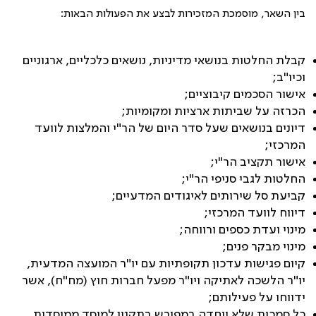
בין השאר, מוסמכת המזכירות לבצע את הפעולות הבאות:
קבלת החלטות בנושאי מדיניות, נושאים כלכליים, ארגוניים
וכיו"ב
;
אישור הסכמים קיבוציים
;
הכרזה על שביתות ארציות ומקומיות
;
דיונים בנושאים שעל סדר היום של הר"י והמלצות לוועד
המרכזי
;
אישור תקציב הר"י
;
החלטות לגבי סניפי הר"י
;
קביעת סל שירותים לאיגודים המדעיים
;
דיווח לוועד המרכזי
;
מינוי ועדת כספים ורווחה
;
מינוי מבקר פנים
;
קיום פגישות עדכון תקופתיות עם יו"ר המועצה המדעית,
יו"ר הלשכה לאתיקה ויו"ר מפעל חברות חוץ (מח"ח), אשר
ידווחו על פעילותם
;
כל סמכות שלא יוחדה במפורש בתקנון למוסד ממוסדות