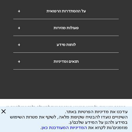
על ההסתדרות הרפואית
+
פעולות מהירות
+
לוחות מידע
+
תנאים ומדיניות
+
הבהרה משפטית: כל נושא המופיע באתר זה נועד להשכלה בלבד ואין לראות בו
עדכנו את מדיניות הפרטיות באתר.
ייעוץ רפואי או משפטי. אין הר"י אחראית לתוכן המתפרסם באתר זה ולכל נזק
השינויים נועדו להבטיח שקיפות מלאה, לשקף את מטרות השימוש
שעלול להיגרם.
במידע ולהגן על המידע שלכם/ן.
ידוע לי שהר"י אוספת ושומרת מידע אישי לצורך מתן השרות וכי חלק ממנו עשוי
מוזמנים/ות לקרוא את
המדיניות המעודכנת כאן
.
להיות מועבר לצדדים שלישיים, הכל בכפוף ל
מדיניות הפרטיות
ול
תנאי השימוש