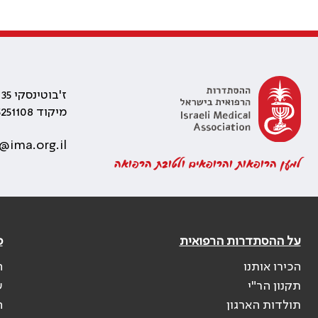
ז'בוטינסקי 35 רמת גן, בניין התאומים 2
מיקוד 5251108
@ima.org.il
למען הרופאות והרופאים ולטובת הרפואה
על ההסתדרות הרפואית
פ
הכירו אותנו
ה
תקנון הר"י
ש
תולדות הארגון
ה