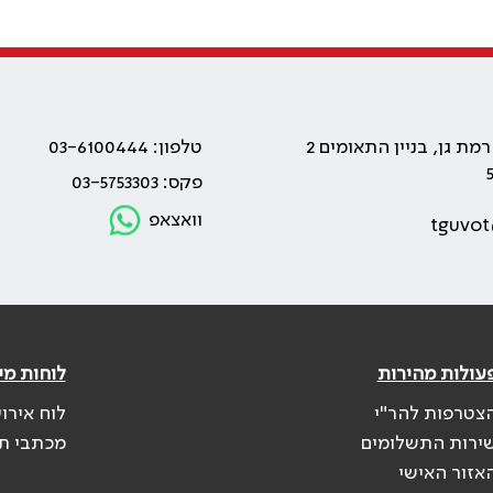
טלפון: 03-6100444
פקס: 03-5753303
וואצאפ
tguvot
עולות מהירות
לוחות מי
צטרפות להר"י
לוח אירו
ירות התשלומים
מכתבי ת
אזור האישי