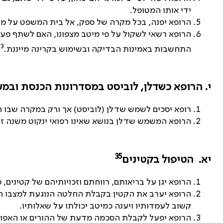
ידי אותו המטופל.
הרופא יפנה, בכל מקרה של ספק, אל בית המשפט על מנת 
הרופא רשאי לשקול על פי מיטב מצפונו, האם לשתף פע
33
התחשבות באמינות הבדיקה ובשימוש בקרינה מייננת.
י. הרופא כשדלן, לוביסט במסדרונות הכנסת וב
רופא יסכים לשמש שדלן (לוביסט) אך ורק במקרה שבו ה
הרופא המשמש שדלן בנושא שאינו רפואי ינקוט משנה זהיר
35
יא. הטיפול בקטינים
הרופא יגן על בריאותם, רווחתם וזכויותיהם של קטיני
הרופא יערב את הקטין בקבלת החלטה הנוגעת למצבו הרפו
קשוב לעמדותיו ויענה כמיטב יכולתו על שאלותיו.
הרופא יפעל לקבלת הסכמה מדעת של ההורים או האפוטרו