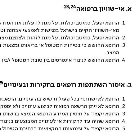
23,24
א.
אי-שוויון ברפואה
הרופא יפעל, כמיטב יכולתו, על מנת להעלות את המודע
מאי-השוויון הקיים בישראל בנגישות לאמצעי אבחנה וטיפ
הרופא יפעל, כמיטב יכולתו, על מנת לזהות ולצמצם מצבי
הרופא החושש כי בטיחות המטופל או בריאותו נמצאות בסכ
המצב.
הרופא החושש לניגוד אינטרסים בין טובת המטופל לבין 
25
ב.
איסור השתתפות רופאים בחקירות ובעינויים
הרופא לא ישתתף בכל פעילות שיש בה עינויים, התאכזר
הרופא לא ייתן הרשאה רפואית לביצוע עינויים ולא יספק 
הרופא יקפיד על חיסיון המידע הרפואי הנמצא ברשותו ול
הרופא שהיה עד לחקירות או לעינויים המבוצעים בניגוד
הרופא יקפיד על עצמאותו המקצועית בבחירת הטיפול הר