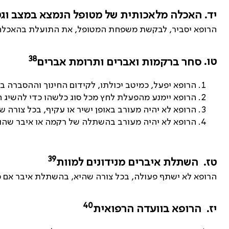
יד.
האכלה מלאכותית של מטופל הנמצא במצב וגט
הרופא יסביר, לבקשת משפחת המטופל, את התועלת בהאכלה מל
38
טו.
סחר ברקמות ואברים ותרומת אברים
הרופא יפעל, כמיטב יכולתו, לקידום החינוך וההסברה 
הרופא יימנע מהפעלת לחץ מכל סוג כלשהו כדי להשיג 
הרופא לא יהיה מעורב באופן ישיר או עקיף, בכל צורה
הרופא לא יהיה מעורב בהשתלה של רקמה או איבר שהו
39
טז.
השתלת איברים מנידונים למוות
הרופא לא ישתף פעולה, בכל צורה שהיא, בהשתלת איבר אם מ
40
יז.
הרופא בוועדה הרפואית