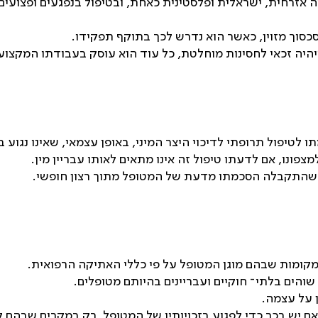
ה אזרחית, ישראלית ופלסטינית כאחת, ובטיפול בנפגעים ופצוע
סכסוך מזוין, כאשר הוא נדרש לכך בתוקף תפקידו.
יהיה זכאי לחסינות מוחלטת, כל עוד הוא עוסק בעבודתו המקצוע
לטיפול תרופתי לדיכוי היצר המיני, באופן עצמאי, שאינו נגוע בנ
מצפונו, אם לדעתו טיפול זה אינו מתאים לאותו עבריין מין.
חר שהתקבלה הסכמתו מדעת של המטופל מתוך רצון חופשי.
קומות שבהם מוגן המטופל על פי כללי האתיקה הרפואית.
והים בלתי־ חוקיים ועבריינים בהיותם מטופלים.
 על עצמה.
 אם יש בכך כדי לפגוע בזכויותיו של המטופל, רק במקרים שבהם 