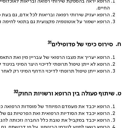
הרופא יראה בהספקת שירותי רפואה ובריאות לאוכלוסיי
החיים.
הרופא יעניק שירותי רפואה ובריאות לכל אדם, גם בעת 
הרופא ישמור על אוטונומיה מקצועית גם בתנאי לחימה ו
31
ח.
סירוס כימי של פדופילים
הרופא יעריך את מצבו הרפואי של עבריין מין ואת התאמתו 
הרופא לא ייתן טיפול תרופתי לדיכוי היצר המיני בניגוד ל
הרופא ייתן טיפול תרופתי לדיכוי הדחף המיני רק לא
32
ט.
שיתוף פעולה בין הרופא ורשויות החוק
הרופא יכבד את מעמדם המיוחד של מוסדות הרפואה כמ
הרופא יכבד את הסודיות הרפואית ואת הפרטיות גם של ש
הרופא יכבד במקביל את טובת כלל החברה וזכותה להגן
הרופא רשאי לסייע לגורמי הביטחון, על פי דרישתם, גם