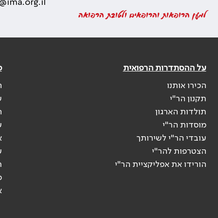
@ima.org.il
למען הרופאות והרופאים ולטובת הרפואה
על ההסתדרות הרפואית
פ
הכירו אותנו
ה
תקנון הר"י
ש
תולדות הארגון
ה
מוסדות הר"י
ע
עובדי הר"י לשירותך
א
הצטרפות להר"י
ע
הורידו את אפליקציית הר"י
ר
ס
א