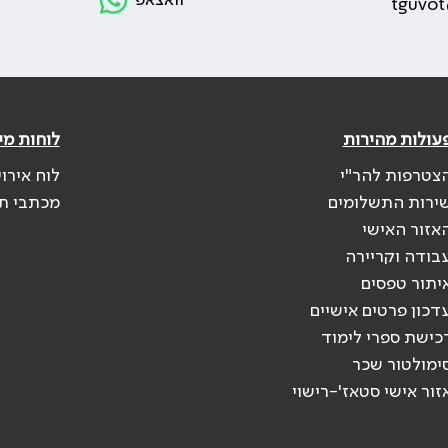
וואצאפ
tguvot
עולות מהירות
לוחות מי
צטרפות להר"י
לוח אירו
ירות התשלומים
מכתבי ת
אזור האישי
בודה וקריירה
יתור טפסים
דכון פרטים אישיים
כישת ספרי לימוד
ימולטור שכר
זור אישי סטאז'-רישוי