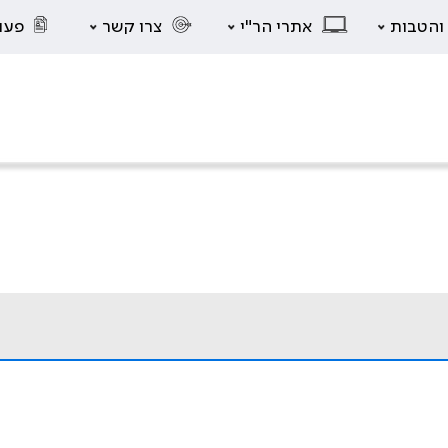
 והטבות
אתרי הר"י
צרו קשר
פעו