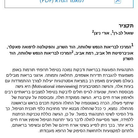
למאמר המלא (PDF)
תקציר
2
1
שאול לב-רן
, אורי ניצן
1
המרכז לבריאות הנפש שלוותה, הוד השרון, והפקולטה לרפואה סאקלר,
2
אוניברסיטת תל אביב, רמת אביב,
המרכז לבריאות הנפש שלוותה, הוד
השרון
התנהגויות הפוגעות בבריאות ודבקות נמוכה בטיפול תרופתי תורמות באופן
משמעותי להגברת תדירות אשפוזים, תחלואה ותמותה. ארגוני בריאות מובילים
בעולם משקיעים מאמץ רב במציאת אסטרטגיות יעילות לצורך ההתמודדות עם
בעיות אלה, והגישה המוטיבציונית
(Motivational interviewing)
היא גישה
מבוססת ראיות, שנועדה לגייס חולים לדבקות בטיפול למצבים בריאותיים רבים
ולאימוץ אורח חיים בריא. הגישה ממוקדת חולה, ומבוססת על עקרונות של
שיתוף פעולה, הכרה באוטונומיה של החולה והפקת תכנים בראש ובראשונה
מהחולה. נמצא, כי ככל שהחולה מבטא יותר מחויבות כלפי תוכנית הטיפול, כך
גדל הסיכוי לשינוי התנהגותי בפועל. על כן, הגישה כוללת טכניקות הניתנות
ללמידה, אשר מסייעות לחולה לדבר בעד יתרונות הטיפול ואימוץ אורח חיים
בריא יותר. בכך ניתן לסייע בשינוי אורח חייהם של חולים ובשיפור בריאותם,
ולתרום למקצועיות ולתחושת הסיפוק של הרופא מעבודתו.