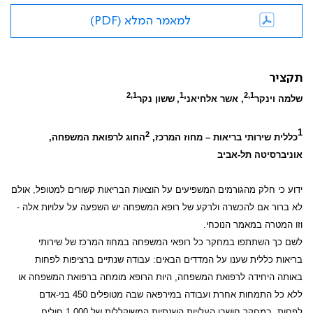
למאמר המלא (PDF)
תקציר
2,1
1
2,1
שלמה וינקר
, אשר אלחיאני
,
ששון נקר
1
2
כללית שירותי בריאות – מחוז המרכז,
החוג לרפואת המשפחה,
אוניברסיטה תל-אביב
ידוע כי חלק מהגורמים המשפיעים על הוצאות הבריאות קשורים למטופל, אולם
לא ברור אם להכשרה ולרקע של רופא המשפחה יש השפעה על עלויות אלה -
וזו המטרה במאמר הנוכחי.
לשם כך השתתפו במחקר כל רופאי המשפחה במחוז המרכז של שירותי
בריאות כללית שענו על המדדים הבאים: עבודה שנתיים ברציפות לפחות
באותה היחידה לרפואת המשפחה, היות הרופא מומחה ברפואת המשפחה או
ללא כל התמחות אחרת ועבודה במירפאה שבה מטופלים 450 בני-אדם
לפחות. במחקר חושבו העלויות השנתיות המשוקללות של 1,000 חולים