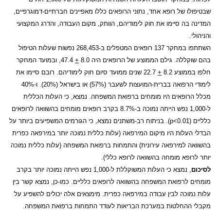
שבטיפולו של רופא אחד, נתוני הרופאים כללו מאפיינים חברתיים-דמוגרפיים,
המדינה בה סיימו את חוק לימודיהם, הוותק, מקום העבודה, והדרג המקצועי
והניהולי.
השתתפו במחקר 137 רופאים המטפלים ב-268,453 נפשות שעלות הטיפול
בהם שוקללה. גילם הממוצע של הרופאים היה 8.0
+
47.4, ובמועד המחקר
חלפו בממוצע 8.2
+
22.7 שנים ממועד סיום חוק לימודיהם. רובם סיימו את
לימודי הרפואה בברית-המועצות לשעבר (57%) או בישראל (20%). ו-40%
מכלל הרופאים היו מומחים ברפואת המשפחה. נמצא, כי העלות הכללית
ל-1,000 נפש הייתה נמוכה ב-8.7% בקרב רופאים מומחים בהשוואה לרופאים
כלליים (
p<0.01
). בניתוח רב-משתנים נמצא, כי הגורמים המשפיעים ביותר על
הבדלי העלות היו מיקום המירפאה (עלות כללית נמוכה יותר במירפאה כפרית
בהשוואה למירפאה עירונית) והתמחות ברפואת המשפחה (עלות כללית נמוכה
יותר לרופא מומחה בהשוואה לרופא כללי).
לסיכום
, נמצא כי העלות המשוקללת ל-1,000 נפש הייתה נמוכה יותר בקרב
מומחים לרפואת המשפחה בהשוואה לרופאים כלליים. כמו-כן, נמצא קשר בין
עלות נמוכה לבין עבודה במירפאה כפרית. מימצאים אלה יכולים להשפיע על
מקבלי ההחלטות במערכת הבריאות לעודד התמחות ברפואת המשפחה.