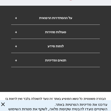
על ההסתדרות הרפואית
+
פעולות מהירות
+
לוחות מידע
+
תנאים ומדיניות
+
הבהרה משפטית: כל נושא המופיע באתר זה נועד להשכלה בלבד ואין לראות בו
ייעוץ רפואי או משפטי. אין הר"י אחראית לתוכן המתפרסם באתר זה ולכל נזק
עדכנו את מדיניות הפרטיות באתר.
שעלול להיגרם.
השינויים נועדו להבטיח שקיפות מלאה, לשקף את מטרות השימוש