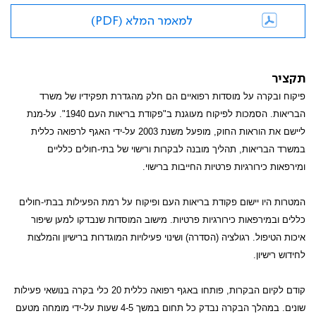
למאמר המלא (PDF)
תקציר
פיקוח ובקרה על מוסדות רפואיים הם חלק מהגדרת תפקידיו של משרד
הבריאות. הסמכות לפיקוח מעוגנת ב"פקודת בריאות העם 1940". על-מנת
ליישם את הוראות החוק, מופעל משנת 2003
על-ידי האגף לרפואה כללית
במשרד הבריאות, תהליך מובנה לבקרות ורישוי של בתי-חולים כלליים
ומירפאות כירורגיות
פרטיות החייבות ברישוי.
המטרות היו יישום פקודת בריאות העם ופיקוח על רמת הפעילות בבתי-חולים
כללים ובמירפאות כירורגיות פרטיות. מישוב המוסדות שנבדקו למען שיפור
איכות הטיפול. רגולציה (הסדרה) ושינוי פעילויות המוגדרות ברישיון והמלצות
לחידוש רישיון.
קודם לקיום הבקרות, פותחו באגף רפואה כללית 20 כלי בקרה בנושאי פעילות
שונים. במהלך הבקרה נבדק כל תחום במשך 4-5 שעות על-ידי מומחה מטעם