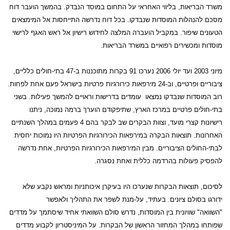
משרד הבריאות, בליווי האחראי על התחום במוסד הנבדק. בהמשך הועבר דוח
מסכם להנהלות המוסדות שנבדקו. בכל דוח נדרשה התייחסות אל המימצאים
הטעונים שיפור. במקביל הועברה המלצה לחידוש רישיון אל ראש האגף לרישוי
מוסדות ומכשירים רפואיים במשרד הבריאות.
מיוני 2003 ועד יולי 2006 נערכו
91
בקרות מתוכננות ב-47 בתי-חולים כלליים,
ציבוריים ופרטיים, וב-24 מירפאות כירורגיות פרטיות בישראל פעם אחת לפחות.
רוב המוסדות שנבדקו נמצאו
עומדים בדרישות וראויים להמשך פעילות. בשני
בתי-חולים פרטיים במרכז הארץ, שתיפקודם הוערך ברמה נמוכה, ניתנו
רישיונות קצרי מועד, וצוות הבקרים שב לבקר בהם 4 פעמים במהלך השנתיים
האחרונות. תוצאות הבקרה במירפאות הכירורגיות הפרטיות היו נמוכות יחסית
לבתי-החולים הציבוריים. מבין המירפאות הכירורגיות הפרטיות, אחת נדרשה
להפסיק פעולות בהרדמה כללית ואחת נסגרה.
לסיכום, תוצאות הבקרות שנערכו היו בעיקרן איכותניות ומראש נקבע שלא
ידורגו בסולם ציונים. בעתיד, על-מנת לשפר את התהליך ולאפשר
"השוואה"
שוויונית בין המוסדות, נדרש סולם השוואתי אחיד שיסתמך על מדדים
שפותחו במהלך המחזור הראשון של הבקרות. על המיניסטריון לקבוע מדדים