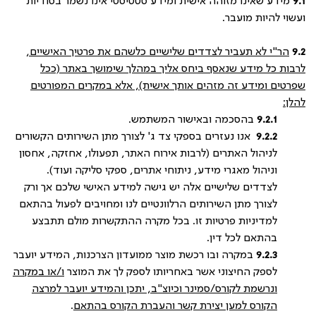
9.1
מידע שאינו מזוהה אישית ומידע סטטיסטי אינו נשמר בסודיות
ועשוי להיות מועבר.
9.2
הר"י לא תעביר לצדדים שלישיים כלשהם את פרטיך האישיים,
לרבות כל מידע שנאסף ביחס אליך במהלך שימושך באתר (ככל
שפרטים ומידע זה מזהים אותך אישית), אלא במקרים המפורטים
להלן:
9.2.1
בהסכמה ובאישור המשתמש.
9.2.2
אנו נעזרים בספקי צד ג' לצורך מתן השירותים הקשורים
לניהול האתרים (לרבות אירוח האתר, תפעולו, אחזקה, אחסון
וניהול מאגרי מידע, ניתוחי אתרים, ספקי סליקה ועוד).
לצדדים שלישיים אלה יש גישה למידע האישי שלכם אך ורק
לצורך מתן השירותים הרלוונטיים לנו ומחויבים לפעול בהתאם
למדיניות פרטיות זו. בכל מקרה ההתקשרות מולם תתבצע
בהתאם לכל דין.
9.2.3
במקרה ובו רכשת מוצר ממועדון הצרכנות, המידע יועבר
לספק החיצוני אשר באחריותו לספק לך את המוצר
ו/או במקרה
ונרשמת לקורס/סמינר וכיוצ"ב, יתכן והמידע יועבר למרצה
הקורס למען יצירת קשר והעברת הקורס בהתאם
.