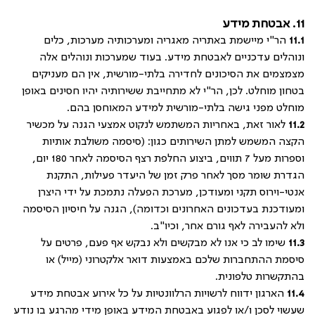
11. אבטחת מידע
11.1
הר"י מיישמת באתריה מאגריה ומערכותיה מערכות, כלים
ונוהלים עדכניים לאבטחת מידע. בעוד שמערכות ונוהלים אלה
מצמצמים את הסיכונים לחדירה בלתי-מורשית, אין הם מעניקים
בטחון מוחלט. לכן, הר"י לא מתחייבת ששירותיה יהיו חסינים באופן
מוחלט מפני גישה בלתי-מורשית למידע המאוחסן בהם.
11.2
לאור זאת, באחריות המשתמש לנקוט אמצעי הגנה על מכשיר
הקצה המשמש למתן השירותים כגון: (סיסמה משולבת אותיות
וספרות מעל 7 תווים, ביצוע החלפת רצף הסיסמה לאחר 180 יום,
הגדרת שומר מסך לאחר פרק זמן של היעדר פעילות, התקנת
אנטי-וירוס תקני ומעודכן, מערכת הפעלה נתמכת על ידי היצרן
ומעודכנת בעדכונים האחרונים וכדומה), הגנה על חיסיון הסיסמה
ולא להעבירה לאף גורם אחר, וכיו"ב.
11.3
שימו לב כי אנו לא מבקשים ולא נבקש אף פעם, פרטים על
סיסמת ההתחברות שלכם באמצעות דואר אלקטרוני (מייל) או
בהתקשרות טלפונית.
11.4
הארגון ידווח לרשויות הרלוונטיות על כל אירוע אבטחת מידע
שעשוי לסכן ו/או לפגוע באבטחת המידע באופן מידי מהרגע בו נודע