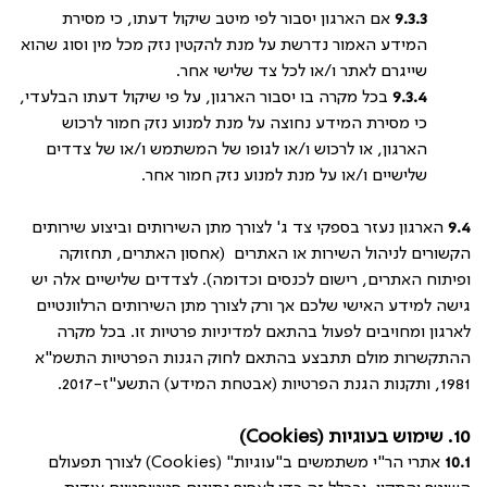
9.3.3
אם הארגון יסבור לפי מיטב שיקול דעתו, כי מסירת
המידע האמור נדרשת על מנת להקטין נזק מכל מין וסוג שהוא
שייגרם לאתר ו/או לכל צד שלישי אחר.
9.3.4
בכל מקרה בו יסבור הארגון, על פי שיקול דעתו הבלעדי,
כי מסירת המידע נחוצה על מנת למנוע נזק חמור לרכוש
הארגון, או לרכוש ו/או לגופו של המשתמש ו/או של צדדים
שלישיים ו/או על מנת למנוע נזק חמור אחר.
9.4
הארגון נעזר בספקי צד ג' לצורך מתן השירותים וביצוע שירותים
הקשורים לניהול השירות או האתרים (אחסון האתרים, תחזוקה
ופיתוח האתרים, רישום לכנסים וכדומה). לצדדים שלישיים אלה יש
גישה למידע האישי שלכם אך ורק לצורך מתן השירותים הרלוונטיים
לארגון ומחויבים לפעול בהתאם למדיניות פרטיות זו. בכל מקרה
ההתקשרות מולם תתבצע בהתאם לחוק הגנות הפרטיות התשמ"א
1981, ותקנות הגנת הפרטיות (אבטחת המידע) התשע"ז-2017.
10. שימוש בעוגיות (
Cookies
)
10.1
אתרי הר"י משתמשים ב"עוגיות" (
Cookies
) לצורך תפעולם