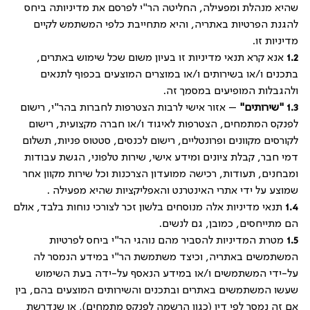
שהיא מנהלת ומפעילה, החליטה הר"י לפרסם את מדיניותה ביחס
להגנת הפרטיות באתריה, והיא מתחייבת כלפי המשתמש לקיים
מדיניות זו
.
1.2
אנא קרא תנאי מדיניות זו בעיון משום שכל שימוש באתרים,
בתכנים ו/או בשירותים ו/או במוצרים המוצעים בכפוף לתנאים
ולהגבלות המופיעים במסמך זה.
1.3 "
שירותים"
– אזור אישי לרבות הצטרפות לחברות בהר"י, רישום
לפנקס המתמחים, הצטרפות לאיגוד ו/או חברה מקצועית, רישום
לקורסים מקוונים ופרונטליים, רישום לכנסים, סטטוס פניות, תשלום
דמי חבר, קבלת ציונים ומידע אישי, שירות טלפוני, הגשת עבודות
ומבחנים, תעודות, רכישה ממועדון הצרכנות וכל שירות מקוון אחר
שמוצע על ידי אתרי האינטרנט והאפליקציות שהיא מפעילה .
1.4
תנאי מדיניות אלה מנוסחים בלשון זכר לצורכי נוחות בלבד, אולם
הם מתייחסים, כמובן, גם לנשים.
1.5
מטרת המדיניות להסביר מהם נוהגי הר"י ביחס לפרטיות
המשתמשים באתריה, וכיצד משתמשת הר"י במידע הנמסר לה
על-ידי המשתמשים ו/או במידע הנאסף על-ידה בעת השימוש
שעשו המשתמשים באתרים ובתכנים והשירותים המוצעים בהם, בין
אם זה נמסר לפי דין (כגון הרשמה לפנקס מתמחים), או שנדרשת