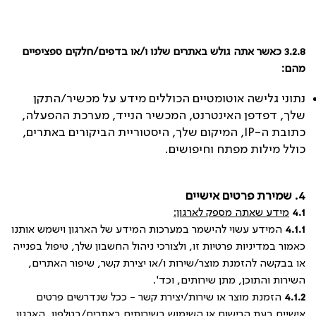
3.2.8 כאשר אתה גולש באתרים שלנו ו/או בדפים/חלקים ספציפיים
מהם:
נתוני גלישה אוטומטיים הכוללים מידע על מכשיר/התקן
שלך, דפדפן האינטרנט, המכשיר הנייד, מערכת ההפעלה,
כתובת ה-
IP
, המיקום שלך, היסטוריית הביקורים באתרים,
כולל מילות מפתח וחיפושים.
4. שמירת פרטים אישיים
4.1
מידע שאתה מספק לארגון:
4.1.1
המידע עשוי להישמר במערכות המידע של הארגון וישמש אותנו
כאמור במדיניות פרטיות זו, ולצורכי ניהול החשבון שלך, טיפול בפנייה
או בבקשה להזמנת מוצר/שירות ו/או יצירת קשר, שיפור האתרים,
השירות והתוכן, מתן שירותים, וכד'.
4.1.2
הזמנת מוצר או שירות/יצירת קשר - ככל שנדרשים פרטים
אישיים בעת הרישום או השימוש בשירותים באתרים/בטלפון, הארגון