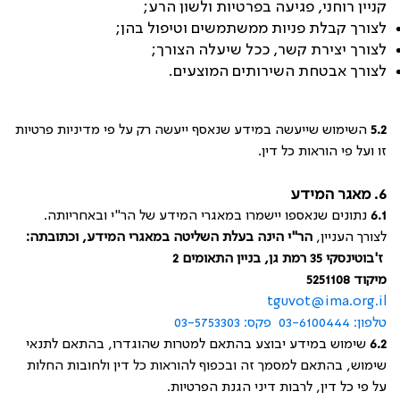
קניין רוחני, פגיעה בפרטיות ולשון הרע;
לצורך קבלת פניות ממשתמשים וטיפול בהן;
לצורך יצירת קשר, ככל שיעלה הצורך;
לצורך אבטחת השירותים המוצעים.
5.2
השימוש שייעשה במידע שנאסף ייעשה רק על פי מדיניות פרטיות
זו ועל פי הוראות כל דין.
6. מאגר המידע
6.1
נתונים שנאספו יישמרו במאגרי המידע של הר"י ובאחריותה.
לצורך העניין,
הר"י הינה בעלת השליטה במאגרי המידע, וכתובתה:
ז'בוטינסקי 35 רמת גן, בניין התאומים 2
מיקוד 5251108
tguvot@ima.org.il
טלפון: 03-6100444
פקס: 03-5753303
6.2
שימוש במידע יבוצע בהתאם למטרות שהוגדרו, בהתאם לתנאי
שימוש, בהתאם למסמך זה ובכפוף להוראות כל דין ולחובות החלות
על פי כל דין, לרבות דיני הגנת הפרטיות.