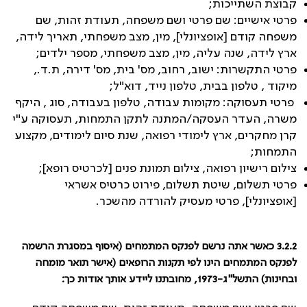
קבוצת השתייכות;
פרטי אישיים: שם פרטי ושם משפחה, תעודת זהות, שם
משפחה קודם [אופציונלי], מין, מצב משפחתי, תאריך לידה,
ארץ לידה, שנה עליה, מין, מצב משפחתי, מספר ילדים;
פרטי התקשרות: ישוב, רחוב, מס' בית, מס' דירה, ת.ד.,
מיקוד , טלפון בבית, טלפון נייד, דוא"ל;
פרטי תעסוקה: מקומות עבודה, טלפון בעבודה, סוג , היקף
משרה, העדר העסקה/המתנה לתקן התמחות, תעסוקה ע"י
קרן מחקרים, ארץ לימודי רפואה, שנת סיום לימודים, מקצוע
התמחות;
צילום רישיון רפואה, צילום תמונת פנים [לכרטיס רופא];
פרטי תשלום, שיטת תשלום, פירוט כרטיס אשראי
[אופציונלי], פרטי מעסיק להורדה מהשכר.
3.2.2
כאשר אתה נרשם לפנקס המתמחים (איסוף במסגרת הרשמה
לפנקס המתמחים הינו לפי תקנות הרופאים (אישר תואר מומחה
ובחינות) התשל"ג-1973, מחובתנו ליידע אותך אודות כך: