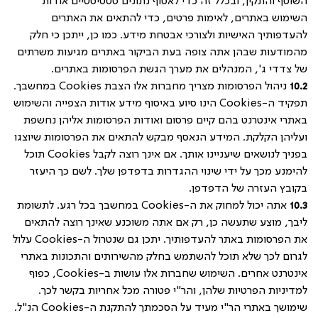
השוטף והתקין, ובכלל זה כדי לאסוף נתונים סטטיסטיים אודות
השימוש באתרים, לאימות פרטים, כדי להתאים את האתרים
להעדפותיך האישיות ולצורכי אבטחת מידע. כמו כן, ייתכן כי חלק
מהמודעות שבהן אתה צופה בעת הביקור באתרים מגיעות משרתים
של צדדי ג', המנהלים את מערך הגשת הפרסומות באתרים.
10.2
ניהול הפרסומות מצריך מחברות אלו הצבת
Cookies
במחשבך.
תפקיד ה-
Cookies
הינו סיוע באיסוף מידע אודות הצפייה והשימוש
באתרי אינטרנט בהם קיים פרסום ואודות הפרסומות אליהן נחשפת
ועליהן הקלקת. המידע הנאסף מבקש להתאים את הפרסומות שיוצגו
בפניך לנושאים שיעניינו אותך. אם אינך רוצה לקבל
Cookies
תוכל
להימנע מכך על ידי שינוי ההגדרות בדפדפן שלך. לשם כך היעזר
בקובץ העזרה של הדפדפן.
10.3
אתה יכול למחוק את ה-Cookies במחשבך בכל רגע. לתשומת
ליבך, מוצע שתעשה כן, רק אם אתה משוכנע שאינך רוצה להתאים
את הפרסומות באתר להעדפותיך. יתכן גם שנטרול ה-Cookies עלול
לגרום לכך שלא תוכל להשתמש בחלק מהשירותים והתכונות באתרי
אינטרנט אחרים. השימוש שחברות אלו עושות ב-Cookies, כפוף
למדיניות הפרטיות שלהן, והר"י פטורה מכל אחריות בקשר לכך.
שימושך באתרי הר"י מעיד על הסכמתך להתקנת ה-
Cookies
הנ"ל.