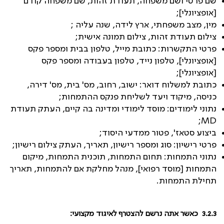
שם פרטי ושם משפחה, תעודת זהות, שם משפחה קודם
[אופציונלי];
מין, מצב משפחתי, ארץ לידה, שנה עליה ;
צילום תעודת זהות, צילום תמונה אישית;
פרטי התקשרות: כתובת מייל, טלפון בבית ומספר פקס
[אופציונלי], טלפון נייד, טלפון בעבודה ומספר פקס
[אופציונלי];
כתובת למשלוח דואר: ישוב, רחוב, מס' בית, מס' דירה,
כניסה, מיקוד ויעד לשליחת פנקס ההתמחות;
נתוני לימודים: מוסד לימודי ומדינה בה קיים, העתק תעודת
;
MD
ביצוע סטאז', פטור ממדעי היסוד;
פרטי רישיון: סוג ומספר רישיון, תאריך, העתק צילום רישיון;
נתוני התמחות: תחום התמחות, תוכנית התמחות, מיקום
התמחות [מוסד רפואי], מנהל מחלקת אם להתמחות, תאריך
תחילת התמחות.
3.2.3
כאשר אתה נרשם להצטרף לאיגוד מקצועי: