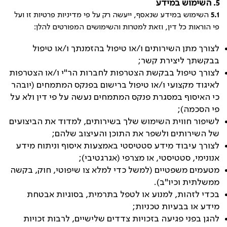
5. השימוש במידע
5.1
השימוש במידע שנאסף, ייעשה רק על פי מדיניות פרטיות זו ועל
פי הוראות כל דין, וזאת למטרות והשימושים המפורטים להלן:
לצורך מתן השירותים ו/או טיפול בהזמנתך ו/או טיפול
בבקשתך ליצירת קשר;
לצורך טיפול בבקשת הצטרפות לחברות הר"י ו/או הצטרפות
לאיגוד מקצועי ו/או טיפול ברישום בפנקס המתמחים (יובהר
כי האיסוף במסגרת פנקס המתמחים נעשה על פי דין ולא על
פי הסכמה);
לשיפור חווית השימוש שלך בשירותים, למדוד את הביצועים
של השירותים ולשפר את התוכן והעיצוב שלהם;
לצורך עיבוד מידע סטטיסטי באמצעות איסוף וניתוח מידע
אנונימי, סטטיסטי, או מצרפי (אגרגטיבי);
מטעמים משפטיים (למשל כדי למלא צו שיפוטי, חוק, בקשה
ממשלתית וכיו"ב).
בכדי לזהות, למנוע או לטפל בתרמית, בסוגיות אבטחת
מידע או בבעיות טכניות;
להגן בפני פגיעה בזכויות צדדים שלישיים, לרבות זכויות