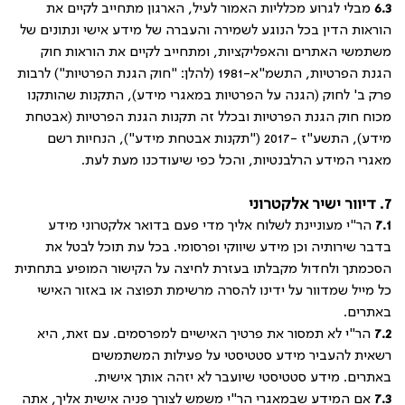
6.3
מבלי לגרוע מכלליות האמור לעיל, הארגון מתחייב לקיים את
הוראות הדין בכל הנוגע לשמירה והעברה של מידע אישי ונתונים של
משתמשי האתרים והאפליקציות, ומתחייב לקיים את הוראות חוק
הגנת הפרטיות, התשמ"א-1981 (להלן: "חוק הגנת הפרטיות") לרבות
פרק ב' לחוק (הגנה על הפרטיות במאגרי מידע), התקנות שהותקנו
מכוח חוק הגנת הפרטיות ובכלל זה תקנות הגנת הפרטיות (אבטחת
מידע), התשע"ז -2017 ("תקנות אבטחת מידע"), הנחיות רשם
מאגרי המידע הרלבנטיות, והכל כפי שיעודכנו מעת לעת
.
7. דיוור ישיר אלקטרוני
7.1
הר"י מעוניינת לשלוח אליך מדי פעם בדואר אלקטרוני מידע
בדבר שירותיה וכן מידע שיווקי ופרסומי. בכל עת תוכל לבטל את
הסכמתך ולחדול מקבלתו בעזרת לחיצה על הקישור המופיע בתחתית
כל מייל שמדוור על ידינו להסרה מרשימת תפוצה או באזור האישי
באתרים.
7.2
הר"י לא תמסור את פרטיך האישיים למפרסמים. עם זאת, היא
רשאית להעביר מידע סטטיסטי על פעילות המשתמשים
באתרים. מידע סטטיסטי שיועבר לא יזהה אותך אישית.
7.3
אם המידע שבמאגרי הר"י משמש לצורך פניה אישית אליך, אתה