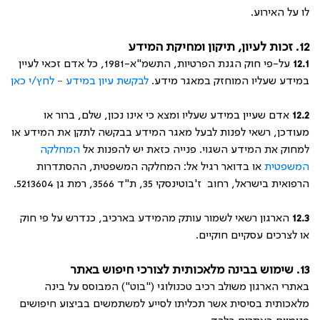
לו על האירוע.
12. זכות לעיון, תיקון ומחיקת המידע
12.1
על-פי חוק הגנת הפרטיות, התשמ"א-1981, כל אדם זכאי לעיין
במידע שעליו המוחזק במאגר מידע.
לבקשת עיון במידע - לחץ/י כאן
12.2
אדם שעיין במידע שעליו ומצא כי אינו נכון, שלם, ברור או
מעודכן, רשאי לפנות לבעל מאגר המידע בבקשה לתקן את המידע או
למחוק את המידע השגוי. פנייה כזאת יש להפנות אל
המחלקה
המשפטית
או בדואר רגיל אל: המחלקה המשפטית, ההסתדרות
הרפואית בישראל, רחוב ז'בוטינסקי 35, ת"ד 3566, רמת גן 5213604.
12.3
הארגון רשאי לשמור עותק מהמידע בארכיב, כנדרש על פי חוק
או לצרכים עסקיים חוקיים.
13. שימוש בבינה מלאכותית לצורכי חיפוש באתר
באתרי הארגון משולב רכיב טכנולוגי ("בוט") המבוסס על בינה
מלאכותית בסיסית אשר תכליתו לסייע למשתמשים בביצוע חיפושים