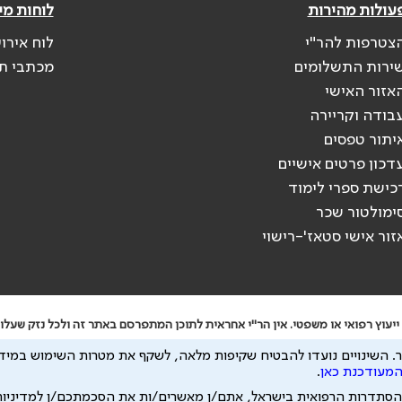
עולות מהירות
לוחות מי
צטרפות להר"י
לוח אירו
ירות התשלומים
מכתבי ת
אזור האישי
בודה וקריירה
יתור טפסים
דכון פרטים אישיים
כישת ספרי לימוד
ימולטור שכר
זור אישי סטאז'-רישוי
יעוץ רפואי או משפטי. אין הר"י אחראית לתוכן המתפרסם באתר זה ולכל נזק שעלול
 להיות מועבר לצדדים שלישיים, הכל בכפוף ל
מדיניות הפרטיות
ול
תנאי השימוש
.
השינויים נועדו להבטיח שקיפות מלאה, לשקף את מטרות השימוש במידע
המעודכנת כאן
.
הסתדרות הרפואית בישראל, אתם/ן מאשרים/ות את הסכמתכם/ן למדיניו