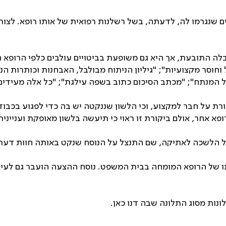
 שנגרמו לה, לדעתה, בשל רשלנות רפואית של אותו רופא. לצ
בלה התובעת, אך היא גם משופעת בביטויים עולבים כלפי הרופא
וחוסר מקצועיות"
;
"גיליון הניתוח מבולבל, האבחנות וכותרות ה
ל המנתח"
;
"מכתב הסיכום כתוב בשפה עילגת"
;
"כל אלה מעידים 
ורת על חבר למקצוע, וכי הלשון שננקטה יש בה כדי לפגוע בכבו
פא אחר, אולם ביקורת זו ראוי כי תיעשה בלשון מאופקת ועניינית
ל הלשכה לאתיקה, שם התנצל על הנוסח שנקט באותה חוות דעת
של הרופא המומחה בבית המשפט. נוסח ההצעה הועבר גם לעיון ו
לונות מסוג התלונה שבה דנו כאן.