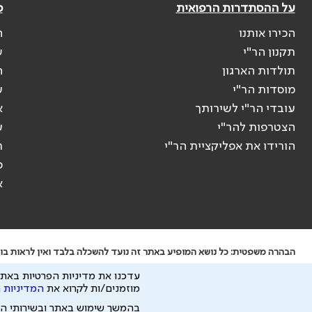
על ההסתדרות הרפואית
פ
הכירו אותנו
ה
תקנון הר"י
ש
תולדות הארגון
ה
מוסדות הר"י
ע
עובדי הר"י לשירותך
א
הצטרפות להר"י
ע
הורידו את אפליקציית הר"י
ר
ס
א
הבהרה משפטית: כל נושא המופיע באתר זה נועד להשכלה בלבד ואין לראות בו י
ידוע לי שהר"י אוספת ושומרת מידע אישי לצורך מתן השרות וכי חלק ממנו עשוי
עדכנו את מדיניות הפרטיות באתר
כל הזכויות על המידע באתר שייכות להסתדרות הרפואית בישראל.
מוזמנים/ות לקרוא את
המדיניות 
פיתוח ע"י
בהמשך שימוש באתר ובשירותי ה