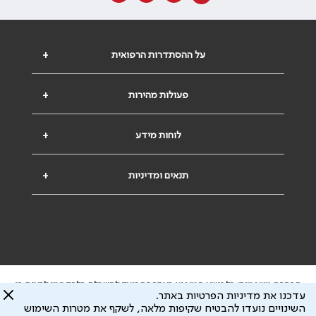
על ההסתדרות הרפואית
+
פעולות מהירות
+
לוחות מידע
+
תנאים ומדיניות
+
הבהרה משפטית: כל נושא המופיע באתר זה נועד להשכלה בלבד ואין לראות בו
עדכנו את מדיניות הפרטיות באתר.
ייעוץ רפואי או משפטי. אין הר"י אחראית לתוכן המתפרסם באתר זה ולכל נזק
השינויים נועדו להבטיח שקיפות מלאה, לשקף את מטרות השימוש
שעלול להיגרם.