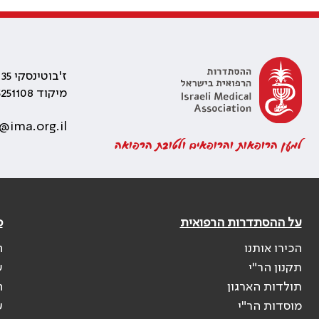
ז'בוטינסקי 35 רמת גן, בניין התאומים 2
מיקוד 5251108
@ima.org.il
למען הרופאות והרופאים ולטובת הרפואה
על ההסתדרות הרפואית
פ
הכירו אותנו
ה
תקנון הר"י
ש
תולדות הארגון
ה
מוסדות הר"י
ע