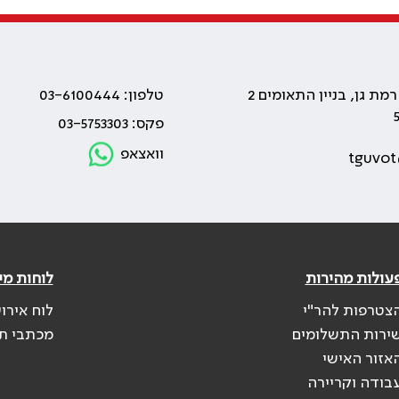
טלפון: 03-6100444
פקס: 03-5753303
וואצאפ
tguvot
עולות מהירות
לוחות מי
צטרפות להר"י
לוח אירו
ירות התשלומים
מכתבי ת
אזור האישי
בודה וקריירה